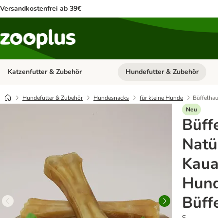
Versandkostenfrei ab 39€
Katzenfutter & Zubehör
Hundefutter & Zubehör
Kategorie-Menü öffnen: Katzenf
Hundefutter & Zubehör
Hundesnacks
für kleine Hunde
Büffelhau
Neu
Büff
Natü
Kauar
Hund
Büff
S