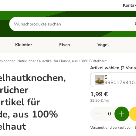
Kontak
Produkte
suchen
Kleintier
Fisch
Vogel
utter & Zubehör
Kategorie-Menü öffnen: Hundefutter & Zubehör
Kategorie-Menü öffnen: Kleintier
Kategorie-Menü öffnen
Ka
tknochen, Natürlicher Kauartikel für Hunde, aus 100% Büffelhaut
Artikel wählen (2 Vari
elhautknochen,
S
9980179410
rlicher
1,99 €
tikel für
39,80 € / kg
e, aus 100%
elhaut
Versandt und verkauft von
: