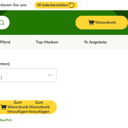
tieren Sie uns
Wiederbestellen
Warenkorb
Pferd
Top-Marken
% Angebote
: Fisch
tegorie-Menü öffnen: Vogel
Kategorie-Menü öffnen: Pferd
Kategorie-Menü öffnen: T
anten)
.1
Zum
Zum
Warenkorb
Warenkorb
hinzufügen
hinzufügen
BluePet