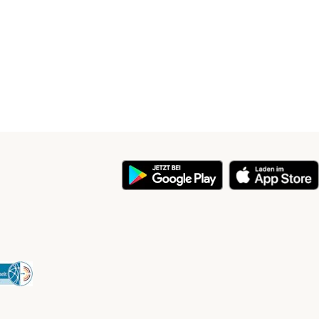
y
Security