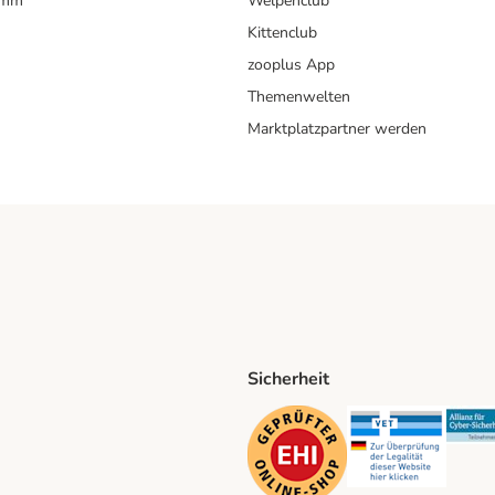
amm
Welpenclub
Kittenclub
zooplus App
Themenwelten
Marktplatzpartner werden
Sicherheit
ping Method
D Shipping Method
Security
Securit