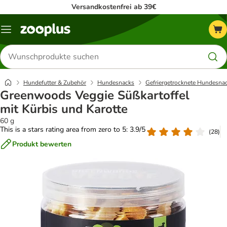
Versandkostenfrei ab 39€
Menü
Produkte
suchen
Hundefutter & Zubehör
Hundesnacks
Gefriergetrocknete Hundesna
Greenwoods Veggie Süßkartoffel
mit Kürbis und Karotte
60 g
This is a stars rating area from zero to 5: 3.9/5
(
28
)
Produkt bewerten