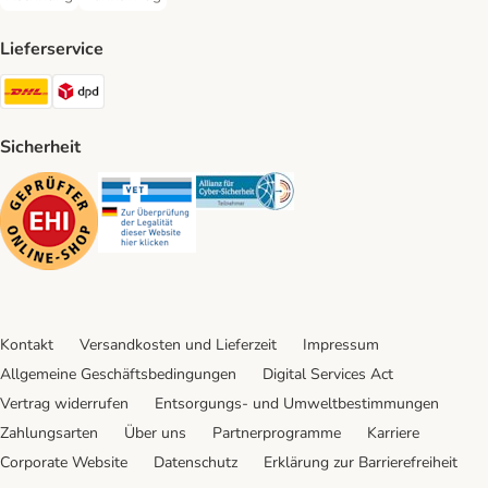
Rechnung Payment Method
Bankeinzug Payment Method
Lieferservice
DHL Shipping Method
DPD Shipping Method
Sicherheit
Security
Security
Security
Kontakt
Versandkosten und Lieferzeit
Impressum
Allgemeine Geschäftsbedingungen
Digital Services Act
Vertrag widerrufen
Entsorgungs- und Umweltbestimmungen
Zahlungsarten
Über uns
Partnerprogramme
Karriere
Corporate Website
Datenschutz
Erklärung zur Barrierefreiheit