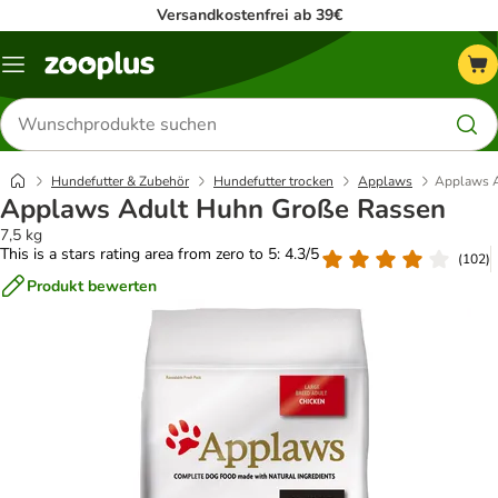
Versandkostenfrei ab 39€
Menü
Produkte
suchen
Hundefutter & Zubehör
Hundefutter trocken
Applaws
Applaws A
Applaws Adult Huhn Große Rassen
7,5 kg
This is a stars rating area from zero to 5: 4.3/5
(
102
)
Produkt bewerten