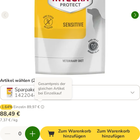
Artikel wählen (2 Varianten)
Gesamtpreis der
gleichen Artikel
Sparpaket: 3 x 4 kg
bei Einzelkauf
1422044.1
-1.64%
Einzeln
89,97 €
88,49 €
7,37 € / kg
Zum Warenkorb
Zum Warenkorb
hinzufügen
hinzufügen