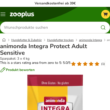
Versandkostenfrei ab 39€
Menü
Produkte
suchen
Hundefutter & Zubehör
Hundefutter trocken
animonda Integra
an
animonda Integra Protect Adult
Sensitive
Sparpaket: 3 x 4 kg
This is a stars rating area from zero to 5: 5.0/5
(
1
)
Produkt bewerten