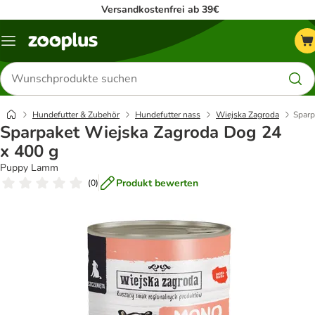
Versandkostenfrei ab 39€
Menü
Produkte
suchen
Hundefutter & Zubehör
Hundefutter nass
Wiejska Zagroda
Sparp
Sparpaket Wiejska Zagroda Dog 24
x 400 g
Puppy Lamm
Produkt bewerten
(
0
)