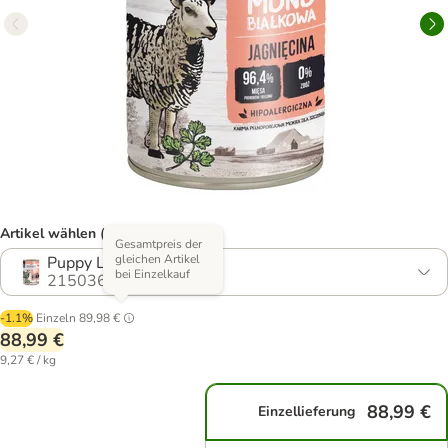
Artikel wählen (6 Varianten)
Gesamtpreis der
gleichen Artikel
Puppy Lamm
bei Einzelkauf
2150366.5
-1.1%
Einzeln
89,98 €
88,99 €
9,27 € / kg
88,99 €
Einzellieferung