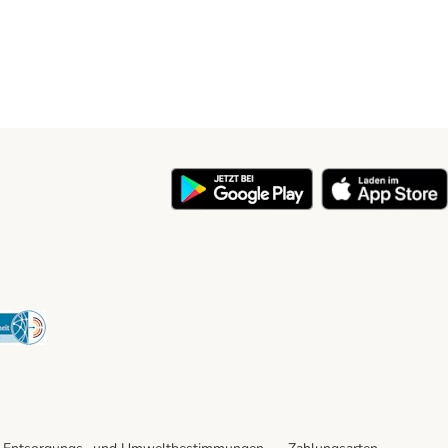
y
Security