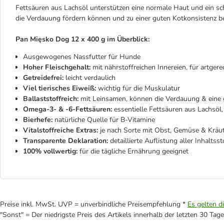
Fettsäuren aus Lachsöl unterstützen eine normale Haut und ein sc
die Verdauung fördern können und zu einer guten Kotkonsistenz be
Pan Mięsko Dog 12 x 400 g im Überblick:
Ausgewogenes Nassfutter für Hunde
Hoher Fleischgehalt:
mit nährstoffreichen Innereien, für artger
Getreidefrei:
leicht verdaulich
Viel tierisches Eiweiß:
wichtig für die Muskulatur
Ballaststoffreich:
mit Leinsamen, können die Verdauung & eine 
Omega-3- & -6-Fettsäuren:
essentielle Fettsäuren aus Lachsöl
Bierhefe:
natürliche Quelle für B-Vitamine
Vitalstoffreiche Extras:
je nach Sorte mit Obst, Gemüse & Kräut
Transparente Deklaration:
detaillierte Auflistung aller Inhaltsst
100% vollwertig:
für die tägliche Ernährung geeignet
Preise inkl. MwSt. UVP = unverbindliche Preisempfehlung *
Es gelten d
"Sonst" = Der niedrigste Preis des Artikels innerhalb der letzten 30 Tage