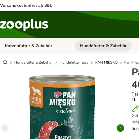
Versandkostenfrei ab 39€
Katzenfutter & Zubehör
Hundefutter & Zubehör
Kategorie-Menü öffnen: Katzenf
Hundefutter & Zubehör
Hundefutter nass
PAN MIESKO
Pan Mięs
P
4
Pas
This
Get
Inn
tie