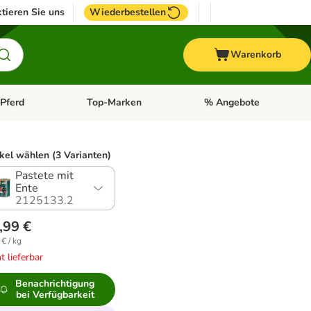
tieren Sie uns
Wiederbestellen
Warenkorb
Pferd
Top-Marken
% Angebote
: Fisch
tegorie-Menü öffnen: Vogel
Kategorie-Menü öffnen: Pferd
Kategorie-Menü öffnen: T
ikel wählen (3 Varianten)
Pastete mit
Ente
2125133.2
,99 €
 € / kg
t lieferbar
Benachrichtigung
bei Verfügbarkeit