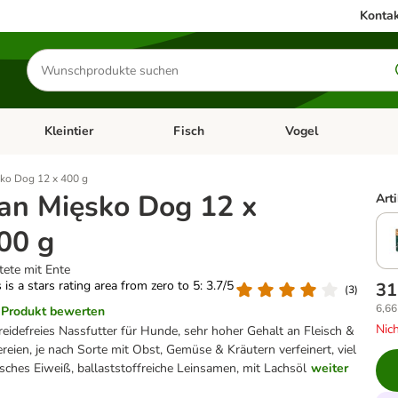
Kontak
Produkte
suchen
Kleintier
Fisch
Vogel
utter & Zubehör
Kategorie-Menü öffnen: Hundefutter & Zubehör
Kategorie-Menü öffnen: Kleintier
Kategorie-Menü öffnen
Ka
ko Dog 12 x 400 g
an Mięsko Dog 12 x
Art
00 g
tete mit Ente
 is a stars rating area from zero to 5: 3.7/5
31
(
3
)
6,66
Produkt bewerten
Nich
reidefreies Nassfutter für Hunde, sehr hoher Gehalt an Fleisch &
ereien, je nach Sorte mit Obst, Gemüse & Kräutern verfeinert, viel
risches Eiweiß, ballaststoffreiche Leinsamen, mit Lachsöl
weiter