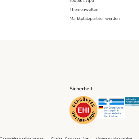
zooplus App
Themenwelten
Marktplatzpartner werden
Sicherheit
ping Method
D Shipping Method
Security
Securit