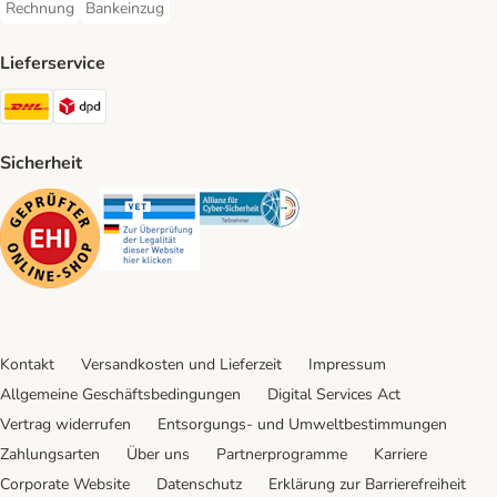
Rechnung
Bankeinzug
Rechnung Payment Method
Bankeinzug Payment Method
Lieferservice
DHL Shipping Method
DPD Shipping Method
Sicherheit
Security
Security
Security
Kontakt
Versandkosten und Lieferzeit
Impressum
Allgemeine Geschäftsbedingungen
Digital Services Act
Vertrag widerrufen
Entsorgungs- und Umweltbestimmungen
Zahlungsarten
Über uns
Partnerprogramme
Karriere
Corporate Website
Datenschutz
Erklärung zur Barrierefreiheit