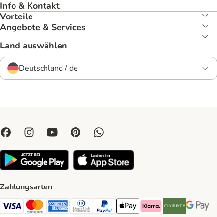
Info & Kontakt
Vorteile
Angebote & Services
Land auswählen
Deutschland / de
Zahlungsarten
Visa Payment Method
Mastercard Payment Method
American Express Payment Method
Diners Club Payment Method
PayPal Payment Method
Apple Pay Payment Method
Klarna Payment Method
Riverty Payment 
Google P