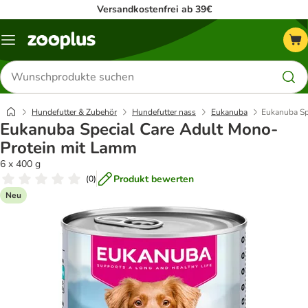
Versandkostenfrei ab 39€
Menü
Produkte
suchen
Hundefutter & Zubehör
Hundefutter nass
Eukanuba
Eukanuba Sp
Eukanuba Special Care Adult Mono-
Protein mit Lamm
6 x 400 g
Produkt bewerten
(
0
)
Neu