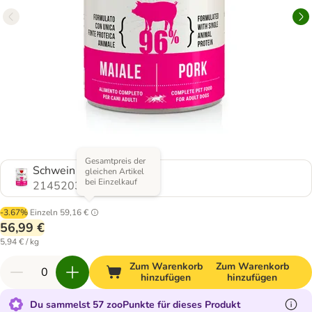
Gesamtpreis der
Schwein
gleichen Artikel
bei Einzelkauf
2145203.1
-3.67%
Einzeln
59,16 €
56,99 €
5,94 € / kg
Zum Warenkorb
Zum Warenkorb
hinzufügen
hinzufügen
Du sammelst 57 zooPunkte für dieses Produkt