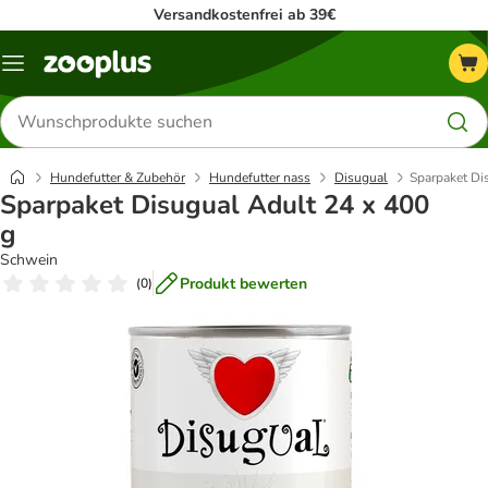
Versandkostenfrei ab 39€
Menü
Produkte
suchen
Hundefutter & Zubehör
Hundefutter nass
Disugual
Sparpaket Di
Sparpaket Disugual Adult 24 x 400
g
Schwein
Produkt bewerten
(
0
)