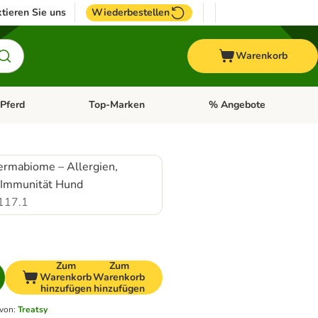
tieren Sie uns
Wiederbestellen
Warenkorb
Pferd
Top-Marken
% Angebote
: Fisch
tegorie-Menü öffnen: Vogel
Kategorie-Menü öffnen: Pferd
Kategorie-Menü öffnen: T
ermabiome – Allergien,
& Immunität Hund
117.1
Zum
Zum
Warenkorb
Warenkorb
hinzufügen
hinzufügen
 von
:
Treatsy