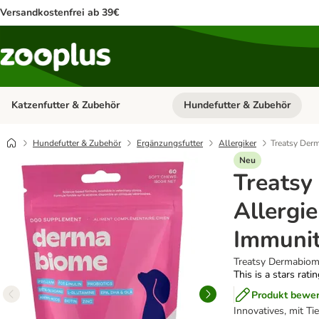
Versandkostenfrei ab 39€
Katzenfutter & Zubehör
Hundefutter & Zubehör
Kategorie-Menü öffnen: Katzenf
Hundefutter & Zubehör
Ergänzungsfutter
Allergiker
Treatsy Derm
Neu
Treatsy
Allergie
Immuni
Treatsy Dermabiome
This is a stars rati
Produkt bewe
Innovatives, mit Ti