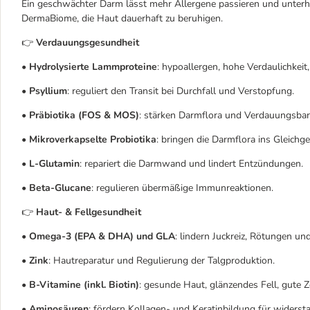
Ein geschwächter Darm lässt mehr Allergene passieren und unterh
DermaBiome, die Haut dauerhaft zu beruhigen.
👉
Verdauungsgesundheit
•
Hydrolysierte Lammproteine
: hypoallergen, hohe Verdaulichkeit,
•
Psyllium
: reguliert den Transit bei Durchfall und Verstopfung.
•
Präbiotika (FOS & MOS)
: stärken Darmflora und Verdauungsbarr
•
Mikroverkapselte Probiotika
: bringen die Darmflora ins Gleichg
•
L-Glutamin
: repariert die Darmwand und lindert Entzündungen.
•
Beta-Glucane
: regulieren übermäßige Immunreaktionen.
👉
Haut- & Fellgesundheit
•
Omega-3 (EPA & DHA) und GLA
: lindern Juckreiz, Rötungen un
•
Zink
: Hautreparatur und Regulierung der Talgproduktion.
•
B-Vitamine (inkl. Biotin)
: gesunde Haut, glänzendes Fell, gute Z
•
Aminosäuren
: fördern Kollagen- und Keratinbildung für widersta