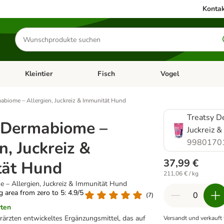
Kontak
Produkte
suchen
Kleintier
Fisch
Vogel
utter & Zubehör
Kategorie-Menü öffnen: Hundefutter & Zubehör
Kategorie-Menü öffnen: Kleintier
Kategorie-Menü öffnen
Ka
abiome – Allergien, Juckreiz & Immunität Hund
Treatsy D
 Dermabiome –
Juckreiz 
9980170
n, Juckreiz &
37,99 €
tät Hund
211,06 € / kg
 – Allergien, Juckreiz & Immunität Hund
ng area from zero to 5: 4.9/5
(
7
)
rten
erärzten entwickeltes Ergänzungsmittel, das auf
Versandt und verkauft