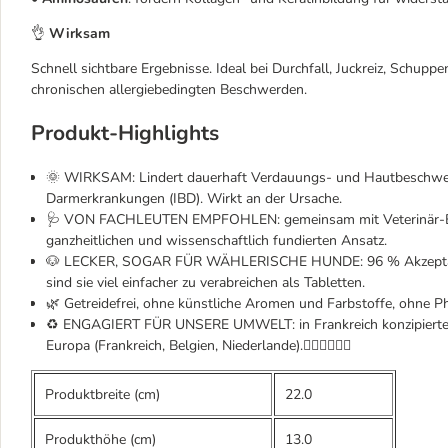
👌
Wirksam
Schnell sichtbare Ergebnisse. Ideal bei Durchfall, Juckreiz, Schup
chronischen allergiebedingten Beschwerden.
Produkt-Highlights
🌞 WIRKSAM: Lindert dauerhaft Verdauungs- und Hautbeschwerde
Darmerkrankungen (IBD). Wirkt an der Ursache.
🩺 VON FACHLEUTEN EMPFOHLEN: gemeinsam mit Veterinär-Ernäh
ganzheitlichen und wissenschaftlich fundierten Ansatz.
🐶 LECKER, SOGAR FÜR WÄHLERISCHE HUNDE: 96 % Akzeptanz be
sind sie viel einfacher zu verabreichen als Tabletten.
🌿 Getreidefrei, ohne künstliche Aromen und Farbstoffe, ohne 
♻️ ENGAGIERT FÜR UNSERE UMWELT: in Frankreich konzipierte, 
Europa (Frankreich, Belgien, Niederlande).
Produktbreite (cm)
22.0
Produkthöhe (cm)
13.0