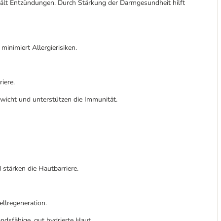
ält Entzündungen. Durch Stärkung der Darmgesundheit hilft
 minimiert Allergierisiken.
iere.
ewicht und unterstützen die Immunität.
d stärken die Hautbarriere.
ellregeneration.
ndsfähige, gut hydrierte Haut.