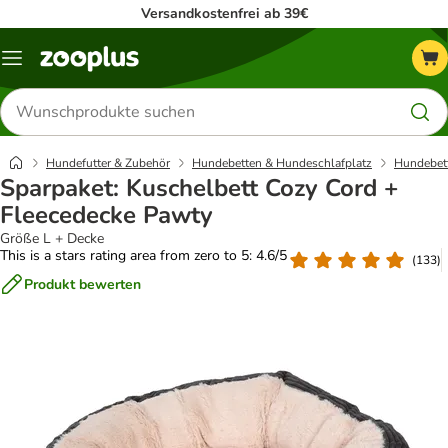
Versandkostenfrei ab 39€
Menü
Produkte
suchen
Hundefutter & Zubehör
Hundebetten & Hundeschlafplatz
Hundebett
Sparpaket: Kuschelbett Cozy Cord +
Fleecedecke Pawty
Größe L + Decke
This is a stars rating area from zero to 5: 4.6/5
(
133
)
Produkt bewerten