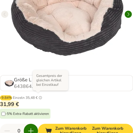
Gesamtpreis der
Größe L + Decke
gleichen Artikel
bei Einzelkauf
643864.2
-9.84%
Einzeln
35,48 €
31,99 €
-5% Extra-Rabatt aktivieren
Zum Warenkorb
Zum Warenkorb