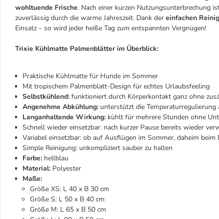
wohltuende Frische
. Nach einer kurzen Nutzungsunterbrechung ist
zuverlässig durch die warme Jahreszeit. Dank der
einfachen Reini
Einsatz – so wird jeder heiße Tag zum entspannten Vergnügen!
Trixie Kühlmatte Palmenblätter im Überblick:
Praktische Kühlmatte für Hunde im Sommer
Mit tropischem Palmenblatt-Design für echtes Urlaubsfeeling
Selbstkühlend:
funktioniert durch Körperkontakt ganz ohne zus
Angenehme Abkühlung:
unterstützt die Temperaturregulierung
Langanhaltende Wirkung:
kühlt für mehrere Stunden ohne Un
Schnell wieder einsetzbar: nach kurzer Pause bereits wieder ve
Variabel einsetzbar: ob auf Ausflügen im Sommer, daheim beim
Simple Reinigung: unkompliziert sauber zu halten
Farbe:
hellblau
Material:
Polyester
Maße:
Größe XS: L 40 x B 30 cm
Größe S: L 50 x B 40 cm
Größe M: L 65 x B 50 cm