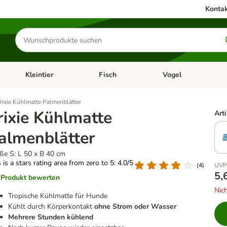
Kontak
Produkte
suchen
Kleintier
Fisch
Vogel
utter & Zubehör
Kategorie-Menü öffnen: Hundefutter & Zubehör
Kategorie-Menü öffnen: Kleintier
Kategorie-Menü öffnen
Ka
rixie Kühlmatte Palmenblätter
rixie Kühlmatte
Art
almenblätter
ße S: L 50 x B 40 cm
 is a stars rating area from zero to 5: 4.0/5
(
4
)
UVP 
5,
Produkt bewerten
Nich
Tropische Kühlmatte für Hunde
Kühlt durch Körperkontakt
ohne Strom oder Wasser
Mehrere Stunden kühlend