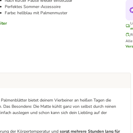
Nach kurzer Pause wieder einsetzbar
Perfektes Sommer-Accessoire
Farbe: hellblau mit Palmenmuster
iter
L
m
R
Alle
Ver
e Palmenblätter bietet deinem Vierbeiner an heißen Tagen die
. Das Besondere: Die Matte kühlt ganz von selbst durch reinen
Einfach auslegen und schon kann sich dein Liebling auf der
ierung der Körpertemperatur und
sorgt mehrere Stunden lang für