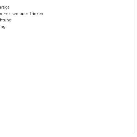
rtigt
im Fressen oder Trinken
chtung
ung