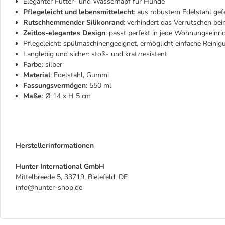
Eleganter Futter- und Wassernapf für Hunde
Pflegeleicht und lebensmittelecht
: aus robustem Edelstahl gefe
Rutschhemmender Silikonrand
: verhindert das Verrutschen be
Zeitlos-elegantes Design
: passt perfekt in jede Wohnungseinri
Pflegeleicht: spülmaschinengeeignet, ermöglicht einfache Reinig
Langlebig und sicher: stoß- und kratzresistent
Farbe
: silber
Material
: Edelstahl, Gummi
Fassungsvermögen
: 550 ml
Maße
: Ø 14 x H 5 cm
Herstellerinformationen
Hunter International GmbH
Mittelbreede 5, 33719, Bielefeld, DE
info@hunter-shop.de