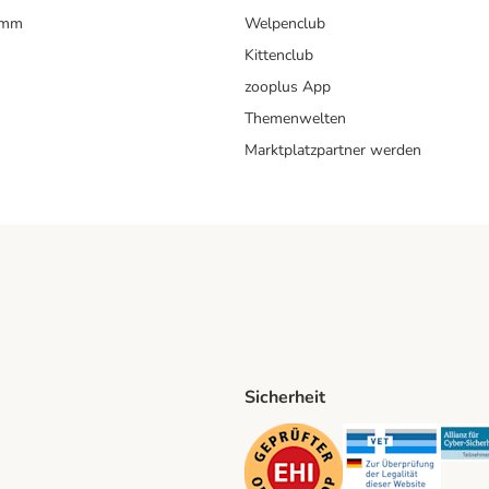
amm
Welpenclub
Kittenclub
zooplus App
Themenwelten
Marktplatzpartner werden
Sicherheit
ping Method
D Shipping Method
Security
Securit