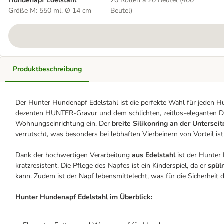
Hundenapf Edelstahl
20 Rollen à 20 Beutel (400
Größe M: 550 ml, Ø 14 cm
Beutel)
Produktbeschreibung
Der Hunter Hundenapf Edelstahl ist die perfekte Wahl für jeden Hu
dezenten HUNTER-Gravur und dem schlichten, zeitlos-eleganten Des
Wohnungseinrichtung ein. Der
breite Silikonring an der Unterseit
verrutscht, was besonders bei lebhaften Vierbeinern von Vorteil ist
Dank der hochwertigen Verarbeitung
aus Edelstahl
ist der Hunter
kratzresistent. Die Pflege des Napfes ist ein Kinderspiel, da er
spül
kann. Zudem ist der Napf lebensmittelecht, was für die Sicherheit d
Hunter Hundenapf Edelstahl im Überblick: