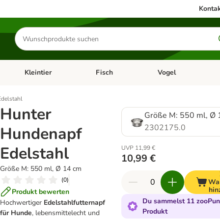
Kontak
Produkte
suchen
Kleintier
Fisch
Vogel
utter & Zubehör
Kategorie-Menü öffnen: Hundefutter & Zubehör
Kategorie-Menü öffnen: Kleintier
Kategorie-Menü öffnen
Ka
delstahl
Hunter
Größe M: 550 ml, Ø 
2302175.0
Hundenapf
Edelstahl
UVP 11,99 €
10,99 €
Größe M: 550 ml, Ø 14 cm
(
0
)
Wa
hin
Produkt bewerten
Du sammelst 11 zooPunk
Hochwertiger
Edelstahlfutternapf
Produkt
für Hunde
, lebensmittelecht und