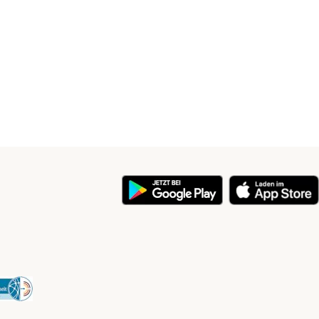
y
Security