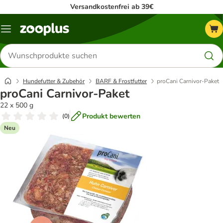
Versandkostenfrei ab 39€
Menü
Produkte
suchen
Hundefutter & Zubehör
BARF & Frostfutter
proCani Carnivor-Paket
proCani Carnivor-Paket
22 x 500 g
Produkt bewerten
(
0
)
Neu