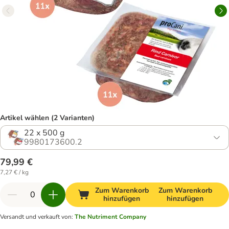
Artikel wählen (2 Varianten)
22 x 500 g
9980173600.2
79,99 €
7,27 € / kg
Zum Warenkorb
Zum Warenkorb
hinzufügen
hinzufügen
Versandt und verkauft von
:
The Nutriment Company