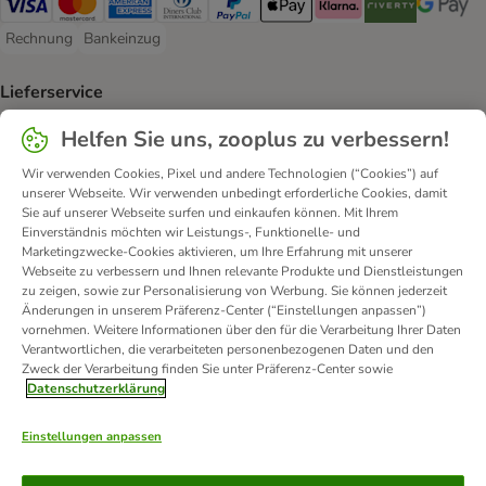
Visa Payment Method
Mastercard Payment Method
American Express Payment Method
Diners Club Payment Method
PayPal Payment Method
Apple Pay Payment Method
Klarna Payment Method
Riverty Payment 
Google P
Rechnung
Bankeinzug
Rechnung Payment Method
Bankeinzug Payment Method
Lieferservice
DHL Shipping Method
DPD Shipping Method
Helfen Sie uns, zooplus zu verbessern!
Wir verwenden Cookies, Pixel und andere Technologien (“Cookies”) auf
Sicherheit
unserer Webseite. Wir verwenden unbedingt erforderliche Cookies, damit
Sie auf unserer Webseite surfen und einkaufen können. Mit Ihrem
Security
Security
Security
Einverständnis möchten wir Leistungs-, Funktionelle- und
Marketingzwecke-Cookies aktivieren, um Ihre Erfahrung mit unserer
Webseite zu verbessern und Ihnen relevante Produkte und Dienstleistungen
zu zeigen, sowie zur Personalisierung von Werbung. Sie können jederzeit
Änderungen in unserem Präferenz-Center (“Einstellungen anpassen”)
vornehmen. Weitere Informationen über den für die Verarbeitung Ihrer Daten
Verantwortlichen, die verarbeiteten personenbezogenen Daten und den
Zweck der Verarbeitung finden Sie unter Präferenz-Center sowie
Kontakt
Versandkosten und Lieferzeit
Impressum
Datenschutzerklärung
Allgemeine Geschäftsbedingungen
Digital Services Act
Einstellungen anpassen
Vertrag widerrufen
Entsorgungs- und Umweltbestimmungen
Zahlungsarten
Über uns
Partnerprogramme
Karriere