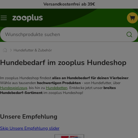
Versandkostenfrei ab 39€
Menü
Produkte
suchen
Hundefutter & Zubehör
Hundebedarf im zooplus Hundeshop
Im zooplus Hundeshop findest 
alles an Hundebedarf für deinen Vierbeiner
. 
Wähle aus tausenden 
hochwertigen Produkten
 - von Hundefutter, über 
Hundespielzeug
, bis hin zu 
Hundebetten
. Entdecke jetzt unser
 breites 
Hundebedarf-Sortiment
 im zooplus Hundeshop! 
Unsere Empfehlung
Skip Unsere Empfehlung slider