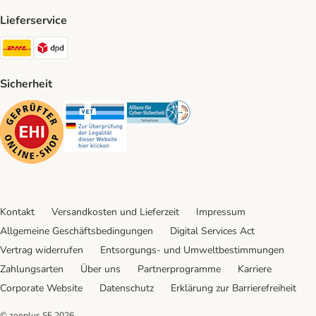
Lieferservice
DHL Shipping Method
DPD Shipping Method
Sicherheit
Security
Security
Security
Kontakt
Versandkosten und Lieferzeit
Impressum
Allgemeine Geschäftsbedingungen
Digital Services Act
Vertrag widerrufen
Entsorgungs- und Umweltbestimmungen
Zahlungsarten
Über uns
Partnerprogramme
Karriere
Corporate Website
Datenschutz
Erklärung zur Barrierefreiheit
© zooplus SE
2026