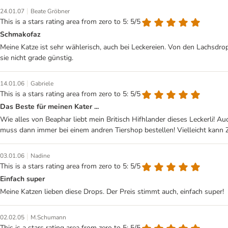
|
24.01.07
Beate Gröbner
This is a stars rating area from zero to 5: 5/5
Schmakofaz
Meine Katze ist sehr wählerisch, auch bei Leckereien. Von den Lachsdro
sie nicht grade günstig.
|
14.01.06
Gabriele
This is a stars rating area from zero to 5: 5/5
Das Beste für meinen Kater ...
Wie alles von Beaphar liebt mein Britisch Hifhlander dieses Leckerli! Au
muss dann immer bei einem andren Tiershop bestellen! Vielleicht kann 
|
03.01.06
Nadine
This is a stars rating area from zero to 5: 5/5
Einfach super
Meine Katzen lieben diese Drops. Der Preis stimmt auch, einfach super!
|
02.02.05
M.Schumann
This is a stars rating area from zero to 5: 5/5