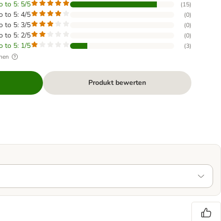
o to 5: 5/5
(
15
)
o to 5: 4/5
(
0
)
o to 5: 3/5
(
0
)
o to 5: 2/5
(
0
)
o to 5: 1/5
(
3
)
hen
Produkt bewerten