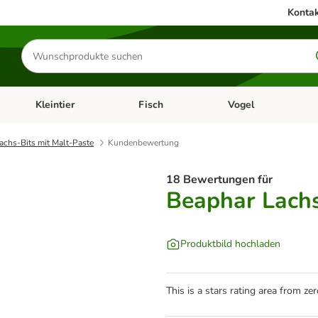
Kontak
Produkte
suchen
Kleintier
Fisch
Vogel
utter & Zubehör
Kategorie-Menü öffnen: Hundefutter & Zubehör
Kategorie-Menü öffnen: Kleintier
Kategorie-Menü öffnen
Ka
achs-Bits mit Malt-Paste
Kundenbewertung
18 Bewertungen für
Beaphar Lachs
Produktbild hochladen
This is a stars rating area from zer