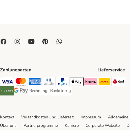
Zahlungsarten
Lieferservice
DHL Ship
DP
Visa Payment Method
Mastercard Payment Method
American Express Payment Method
Diners Club Payment Method
PayPal Payment Method
Apple Pay Payment Method
Klarna Payment Method
Rechnung
Bankeinzug
Rechnung Payment Method
Bankeinzug Payment Method
Riverty Payment Method
Google Pay Payment Method
Kontakt
Versandkosten und Lieferzeit
Impressum
Allgemeine
Über uns
Partnerprogramme
Karriere
Corporate Website
D