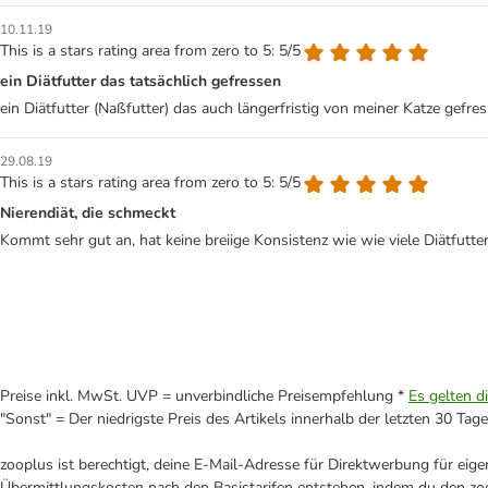
10.11.19
This is a stars rating area from zero to 5: 5/5
ein Diätfutter das tatsächlich gefressen
ein Diätfutter (Naßfutter) das auch längerfristig von meiner Katze gefre
29.08.19
This is a stars rating area from zero to 5: 5/5
Nierendiät, die schmeckt
Kommt sehr gut an, hat keine breiige Konsistenz wie wie viele Diätfutter
Preise inkl. MwSt. UVP = unverbindliche Preisempfehlung *
Es gelten d
"Sonst" = Der niedrigste Preis des Artikels innerhalb der letzten 30 Tage
zooplus ist berechtigt, deine E-Mail-Adresse für Direktwerbung für eig
Übermittlungskosten nach den Basistarifen entstehen, indem du den zoo