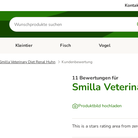
Kontak
Produkte
suchen
Kleintier
Fisch
Vogel
utter & Zubehör
Kategorie-Menü öffnen: Hundefutter & Zubehör
Kategorie-Menü öffnen: Kleintier
Kategorie-Menü öffnen
Ka
Smilla Veterinary Diet Renal Huhn
Kundenbewertung
11 Bewertungen für
Smilla Veteri
Produktbild hochladen
This is a stars rating area from zer