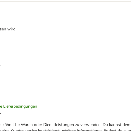
ssen wird.
.
ie Lieferbedingungen
.
ene ähnliche Waren oder Dienstleistungen zu verwenden. Du kannst dem j
plus Kundenservice kontaktierst. Weitere Informationen findest du in 