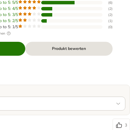
o to 5: 5/5
(
6
)
o to 5: 4/5
(
2
)
o to 5: 3/5
(
2
)
o to 5: 2/5
(
1
)
o to 5: 1/5
(
0
)
hen
Produkt bewerten
3