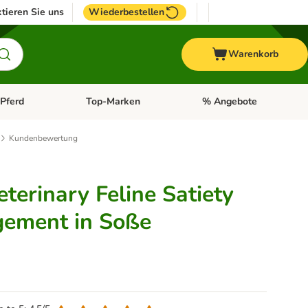
tieren Sie uns
Wiederbestellen
Warenkorb
Pferd
Top-Marken
% Angebote
: Fisch
tegorie-Menü öffnen: Vogel
Kategorie-Menü öffnen: Pferd
Kategorie-Menü öffnen: T
Kundenbewertung
terinary Feline Satiety
ement in Soße