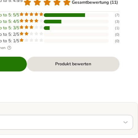
o to 5: 4.5/5
Gesamtbewertung (11)
o to 5: 5/5
(
7
)
o to 5: 4/5
(
3
)
o to 5: 3/5
(
1
)
o to 5: 2/5
(
0
)
o to 5: 1/5
(
0
)
hen
Produkt bewerten