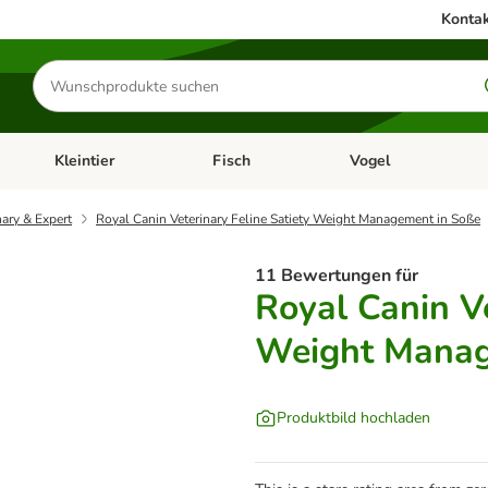
Kontak
Produkte
suchen
Kleintier
Fisch
Vogel
utter & Zubehör
Kategorie-Menü öffnen: Hundefutter & Zubehör
Kategorie-Menü öffnen: Kleintier
Kategorie-Menü öffnen
Ka
nary & Expert
Royal Canin Veterinary Feline Satiety Weight Management in Soße
11 Bewertungen für
Royal Canin Ve
Weight Manag
Produktbild hochladen