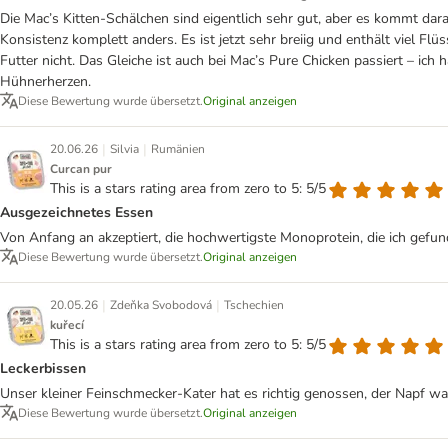
Die Mac’s Kitten-Schälchen sind eigentlich sehr gut, aber es kommt dara
Konsistenz komplett anders. Es ist jetzt sehr breiig und enthält viel Fl
Futter nicht. Das Gleiche ist auch bei Mac’s Pure Chicken passiert – ic
Hühnerherzen.
Diese Bewertung wurde übersetzt.
Original anzeigen
|
|
20.06.26
Silvia
Rumänien
Curcan pur
This is a stars rating area from zero to 5: 5/5
Ausgezeichnetes Essen
Von Anfang an akzeptiert, die hochwertigste Monoprotein, die ich gefu
Diese Bewertung wurde übersetzt.
Original anzeigen
|
|
20.05.26
Zdeňka Svobodová
Tschechien
kuřecí
This is a stars rating area from zero to 5: 5/5
Leckerbissen
Unser kleiner Feinschmecker-Kater hat es richtig genossen, der Napf wa
Diese Bewertung wurde übersetzt.
Original anzeigen