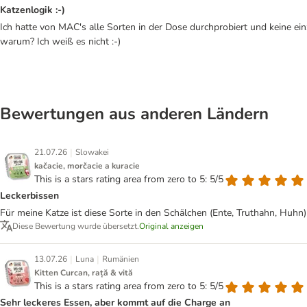
Katzenlogik :-)
Ich hatte von MAC's alle Sorten in der Dose durchprobiert und keine e
warum? Ich weiß es nicht :-)
Bewertungen aus anderen Ländern
|
21.07.26
Slowakei
kačacie, morčacie a kuracie
This is a stars rating area from zero to 5: 5/5
Leckerbissen
Für meine Katze ist diese Sorte in den Schälchen (Ente, Truthahn, Huhn) e
Diese Bewertung wurde übersetzt.
Original anzeigen
|
|
13.07.26
Luna
Rumänien
Kitten Curcan, rață & vită
This is a stars rating area from zero to 5: 5/5
Sehr leckeres Essen, aber kommt auf die Charge an