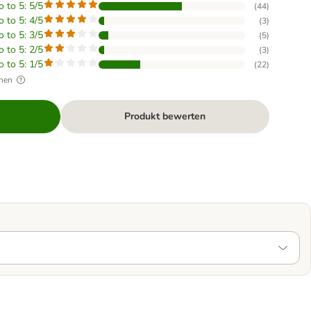
o to 5: 5/5
(
44
)
o to 5: 4/5
(
3
)
o to 5: 3/5
(
5
)
o to 5: 2/5
(
3
)
o to 5: 1/5
(
22
)
hen
Produkt bewerten