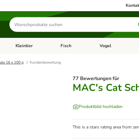
Kontak
Produkte
suchen
Kleintier
Fisch
Vogel
utter & Zubehör
Kategorie-Menü öffnen: Hundefutter & Zubehör
Kategorie-Menü öffnen: Kleintier
Kategorie-Menü öffnen
Ka
ale 16 x 100 g
Kundenbewertung
77 Bewertungen für
MAC's Cat Sch
Produktbild hochladen
This is a stars rating area from zer