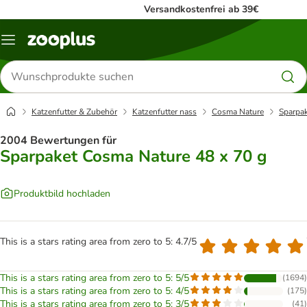
Versandkostenfrei ab 39€
Menü
Produkte
suchen
Katzenfutter & Zubehör
Katzenfutter nass
Cosma Nature
Sparpak
2004 Bewertungen für
Sparpaket Cosma Nature 48 x 70 g
Produktbild hochladen
This is a stars rating area from zero to 5: 4.7/5
This is a stars rating area from zero to 5: 5/5
(
1694
)
This is a stars rating area from zero to 5: 4/5
(
175
)
This is a stars rating area from zero to 5: 3/5
(
41
)