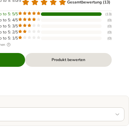
o to 5: 5.0/5
Gesamtbewertung (13)
o to 5: 5/5
(
13
)
o to 5: 4/5
(
0
)
o to 5: 3/5
(
0
)
o to 5: 2/5
(
0
)
o to 5: 1/5
(
0
)
hen
Produkt bewerten