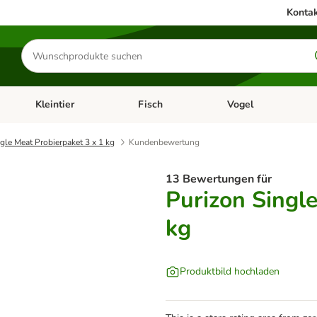
Kontak
Produkte
suchen
Kleintier
Fisch
Vogel
utter & Zubehör
Kategorie-Menü öffnen: Hundefutter & Zubehör
Kategorie-Menü öffnen: Kleintier
Kategorie-Menü öffnen
Ka
gle Meat Probierpaket 3 x 1 kg
Kundenbewertung
13 Bewertungen für
Purizon Singl
kg
Produktbild hochladen