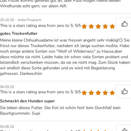
Das Futter kommt generell gut an, aber Pute mögen meine beiden
Windhunde echt gern, vor allem Alfi.
|
25.10.20
Anke Pospiech
This is a stars rating area from zero to 5: 5/5
gutes Trockenfutter
Meine kleine Chihuahuadame ist was fressen angeht sehr mäklig!🙄 Sie
frisst nur dieses Trockenfutter, nachdem ich lange suchen mußte. Habe
noch einige andere Sorten von "Wolf of Wilderness" zu Hause,aber
diese möchte sie nicht. Leider habe ich schon viele Sorten probiert und
letzendlich verschenken müssen, da sie sie nicht mag. Zum Glück haben
wir endlich diese Sorte gefunden und es wird mit Begeisterung
gefressen. Dankeschön
06.09.20
This is a stars rating area from zero to 5: 5/5
Schmeckt den Hunden super
Sie lieben dieses Futter. Der Kot ist schön fest' kein Durchfall' kein
Bauchgrummeln. Supi
05.06.20