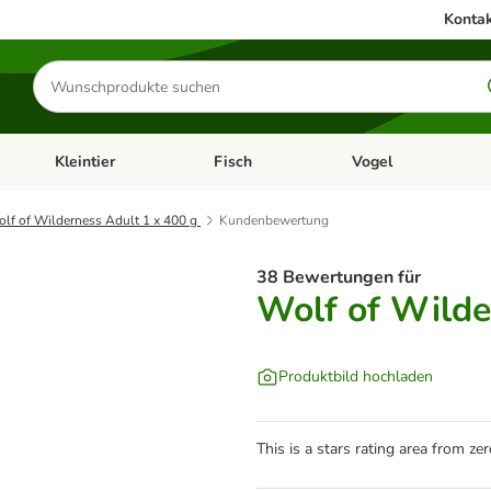
Kontak
Produkte
suchen
Kleintier
Fisch
Vogel
utter & Zubehör
Kategorie-Menü öffnen: Hundefutter & Zubehör
Kategorie-Menü öffnen: Kleintier
Kategorie-Menü öffnen
Ka
lf of Wilderness Adult 1 x 400 g
Kundenbewertung
38 Bewertungen für
Wolf of Wilde
Produktbild hochladen
This is a stars rating area from zer