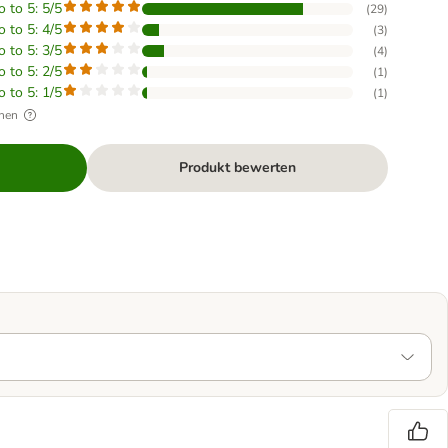
o to 5: 5/5
(
29
)
o to 5: 4/5
(
3
)
o to 5: 3/5
(
4
)
o to 5: 2/5
(
1
)
o to 5: 1/5
(
1
)
hen
Produkt bewerten