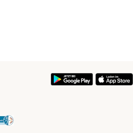
y
Security