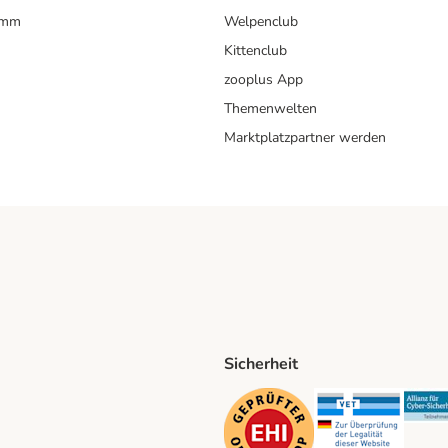
amm
Welpenclub
Kittenclub
zooplus App
Themenwelten
Marktplatzpartner werden
Sicherheit
ping Method
D Shipping Method
Security
Securit