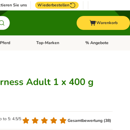
tieren Sie uns
Wiederbestellen
Warenkorb
Pferd
Top-Marken
% Angebote
: Fisch
tegorie-Menü öffnen: Vogel
Kategorie-Menü öffnen: Pferd
Kategorie-Menü öffnen: T
rness Adult 1 x 400 g
o to 5: 4.5/5
Gesamtbewertung (38)