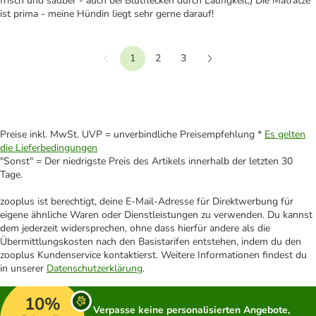
frisch und sauber - auch bei Blutflecken durch Läufigkeit;) Die Matratze
ist prima - meine Hündin liegt sehr gerne darauf!
1
2
3
Vorherige
Weiter
Preise inkl. MwSt. UVP = unverbindliche Preisempfehlung *
Es gelten
die Lieferbedingungen
"Sonst" = Der niedrigste Preis des Artikels innerhalb der letzten 30
Tage.
zooplus ist berechtigt, deine E-Mail-Adresse für Direktwerbung für
eigene ähnliche Waren oder Dienstleistungen zu verwenden. Du kannst
dem jederzeit widersprechen, ohne dass hierfür andere als die
Übermittlungskosten nach den Basistarifen entstehen, indem du den
zooplus Kundenservice kontaktierst. Weitere Informationen findest du
in unserer
Datenschutzerklärung
.
10%
Verpasse keine personalisierten Angebote,