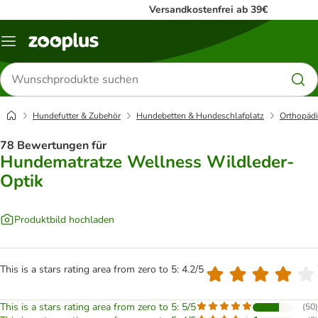
Versandkostenfrei ab 39€
Menü
Produkte
suchen
Hundefutter & Zubehör
Hundebetten & Hundeschlafplatz
Orthopäd
78 Bewertungen für
Hundematratze Wellness Wildleder-
Optik
Produktbild hochladen
This is a stars rating area from zero to 5: 4.2/5
This is a stars rating area from zero to 5: 5/5
(
50
)