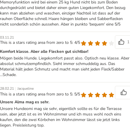
Memoryfunktion wird bei einem 25 kg Hund nicht bis zum Boden
durchgedrückt und bietet daher einen guten Liegekomfort. Den bezug
kann man abziehen und waschen, einziger Nachteil ist dass auf der
rauhen Oberfläche schnell Haare hängen bleiben und Sabberflecken
nicht sonderlich schön aussehen. Aber in punkto 'bequem' eine 5/5
03.11.21
1
This is a stars rating area from zero to 5: 4/5
Komfort klasse. Aber alle Flecken gut sichtbar!
Mögen beide Hunde. Liegekomfort passt also. Optisch neu klasse. Aber
absolut schmutzempfindlich. Sieht immer schmuddelig aus. Das
Material hält jeden Schmutz und macht man sieht jeden Fleck/Sabber
...Schade.
|
28.02.21
Jacqueline
This is a stars rating area from zero to 5: 5/5
Unsere Alma mag es sehr.
Unsere Hundeomi mag sie sehr, eigentlich sollte es für die Terrasse
sein, aber jetzt ist es im Wohnzimmer und ich muss wohl noch eins
kaufen, den die zwei Körbchen im Wohnzimmer lässt sie jetzt links
liegen. Preisleistung top.