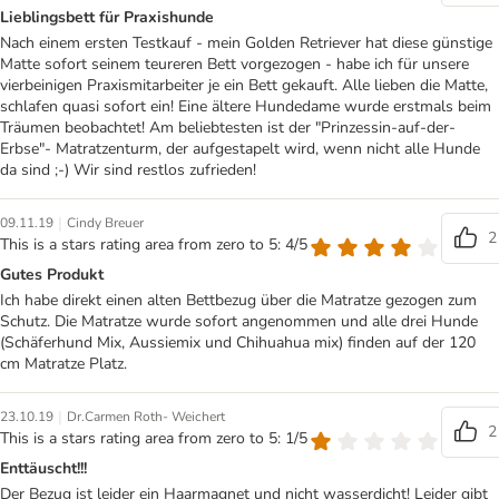
Lieblingsbett für Praxishunde
Nach einem ersten Testkauf - mein Golden Retriever hat diese günstige
Matte sofort seinem teureren Bett vorgezogen - habe ich für unsere
vierbeinigen Praxismitarbeiter je ein Bett gekauft. Alle lieben die Matte,
schlafen quasi sofort ein! Eine ältere Hundedame wurde erstmals beim
Träumen beobachtet! Am beliebtesten ist der "Prinzessin-auf-der-
Erbse"- Matratzenturm, der aufgestapelt wird, wenn nicht alle Hunde
da sind ;-) Wir sind restlos zufrieden!
|
09.11.19
Cindy Breuer
2
This is a stars rating area from zero to 5: 4/5
Gutes Produkt
Ich habe direkt einen alten Bettbezug über die Matratze gezogen zum
Schutz. Die Matratze wurde sofort angenommen und alle drei Hunde
(Schäferhund Mix, Aussiemix und Chihuahua mix) finden auf der 120
cm Matratze Platz.
|
23.10.19
Dr.Carmen Roth- Weichert
2
This is a stars rating area from zero to 5: 1/5
Enttäuscht!!!
Der Bezug ist leider ein Haarmagnet und nicht wasserdicht! Leider gibt