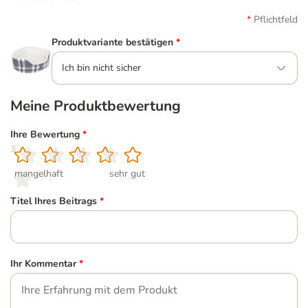
Pflichtfeld
Produktvariante bestätigen
*
Ich bin nicht sicher
Meine Produktbewertung
Ihre Bewertung
*
1
2
3
4
5
mangelhaft
sehr gut
Titel Ihres Beitrags
*
Ihr Kommentar
*