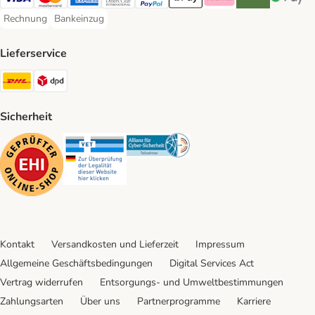
Visa Payment Method
Mastercard Payment Method
American Express Payment Method
Diners Club Payment Method
PayPal Payment Method
Apple Pay Payment Method
Klarna Payment Method
Riverty Payment 
Google P
Rechnung
Bankeinzug
Rechnung Payment Method
Bankeinzug Payment Method
Lieferservice
DHL Shipping Method
DPD Shipping Method
Sicherheit
Security
Security
Security
Kontakt
Versandkosten und Lieferzeit
Impressum
Allgemeine Geschäftsbedingungen
Digital Services Act
Vertrag widerrufen
Entsorgungs- und Umweltbestimmungen
Zahlungsarten
Über uns
Partnerprogramme
Karriere