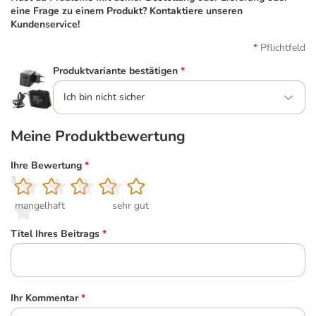
eine Frage zu einem Produkt? Kontaktiere unseren
Kundenservice!
Pflichtfeld
Produktvariante bestätigen
*
Ich bin nicht sicher
Meine Produktbewertung
Ihre Bewertung
*
1
2
3
4
5
mangelhaft
sehr gut
Titel Ihres Beitrags
*
Ihr Kommentar
*