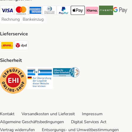
Visa Payment Method
Mastercard Payment Method
American Express Payment Method
Diners Club Payment Method
PayPal Payment Method
Apple Pay Payment Method
Klarna Payment Method
Riverty Payment 
Google P
Rechnung
Bankeinzug
Rechnung Payment Method
Bankeinzug Payment Method
Lieferservice
DHL Shipping Method
DPD Shipping Method
Sicherheit
Security
Security
Security
Kontakt
Versandkosten und Lieferzeit
Impressum
Allgemeine Geschäftsbedingungen
Digital Services Act
Vertrag widerrufen
Entsorgungs- und Umweltbestimmungen