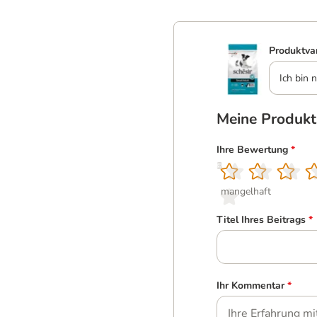
Produktva
Ich bin n
Meine Produk
Ihre Bewertung
*
1
2
3
4
5
mangelhaft
Titel Ihres Beitrags
*
Ihr Kommentar
*