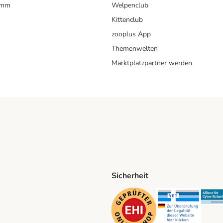
amm
Welpenclub
Kittenclub
zooplus App
Themenwelten
Marktplatzpartner werden
Sicherheit
ping Method
D Shipping Method
Security
Securit