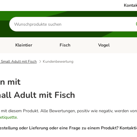
Kontak
Produkte
suchen
Kleintier
Fisch
Vogel
utter & Zubehör
Kategorie-Menü öffnen: Hundefutter & Zubehör
Kategorie-Menü öffnen: Kleintier
Kategorie-Menü öffnen
Ka
 Small Adult mit Fisch
Kundenbewertung
n mit
all Adult mit Fisch
g mit diesem Produkt. Alle Bewertungen, positiv wie negativ, werden von
etiquette
.
estellung oder Lieferung oder eine Frage zu einem Produkt? Kontakt