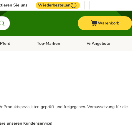
tieren Sie uns
Wiederbestellen
Warenkorb
Pferd
Top-Marken
% Angebote
: Fisch
tegorie-Menü öffnen: Vogel
Kategorie-Menü öffnen: Pferd
Kategorie-Menü öffnen: T
\nProduktspezialisten geprüft und freigegeben. Voraussetzung für die
iere unseren Kundenservice!