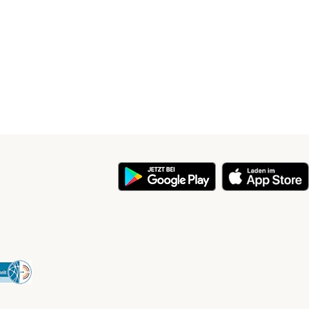
y
Security