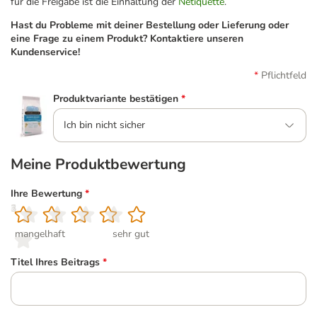
für die Freigabe ist die Einhaltung der
Netiquette
.
Hast du Probleme mit deiner Bestellung oder Lieferung oder
eine Frage zu einem Produkt? Kontaktiere unseren
Kundenservice!
Pflichtfeld
Produktvariante bestätigen
*
Ich bin nicht sicher
Meine Produktbewertung
Ihre Bewertung
*
1
2
3
4
5
mangelhaft
sehr gut
Titel Ihres Beitrags
*