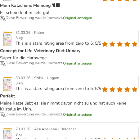
Mein Kätzchens Meinung 🐈‍⬛
Es schmeckt ihm sehr gut.
Diese Bewertung wurde übersetzt.
Original anzeigen
|
31.03.26
Polen
3 kg
This is a stars rating area from zero to 5: 5/5
Concept for Life Veterinary Diet Urinary
Super für die Harnwege
Diese Bewertung wurde übersetzt.
Original anzeigen
|
|
30.03.26
Szilvi
Ungarn
3 kg
This is a stars rating area from zero to 5: 5/5
Perfekt
Meine Katze liebt es, sie nimmt davon nicht zu und hat auch keine
Kristalle im Urin.
Diese Bewertung wurde übersetzt.
Original anzeigen
|
|
29.03.26
Ася Асенова
Bulgarien
3 кг