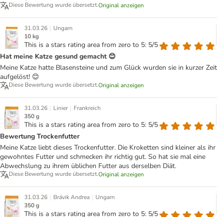
Diese Bewertung wurde übersetzt.
Original anzeigen
|
31.03.26
Ungarn
10 kg
This is a stars rating area from zero to 5: 5/5
Hat meine Katze gesund gemacht 😊
Meine Katze hatte Blasensteine und zum Glück wurden sie in kurzer Zeit
aufgelöst! 😊
Diese Bewertung wurde übersetzt.
Original anzeigen
|
|
31.03.26
Linier
Frankreich
350 g
This is a stars rating area from zero to 5: 5/5
Bewertung Trockenfutter
Meine Katze liebt dieses Trockenfutter. Die Kroketten sind kleiner als ihr
gewohntes Futter und schmecken ihr richtig gut. So hat sie mal eine
Abwechslung zu ihrem üblichen Futter aus derselben Diät.
Diese Bewertung wurde übersetzt.
Original anzeigen
|
|
31.03.26
Brávik Andrea
Ungarn
350 g
This is a stars rating area from zero to 5: 5/5