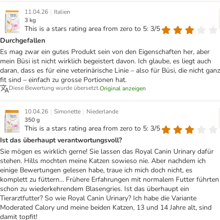
|
11.04.26
Italien
3 kg
This is a stars rating area from zero to 5: 3/5
Durchgefallen
Es mag zwar ein gutes Produkt sein von den Eigenschaften her, aber
mein Büsi ist nicht wirklich begeistert davon. Ich glaube, es liegt auch
daran, dass es für eine veterinärische Linie – also für Büsi, die nicht ganz
fit sind – einfach zu grosse Portionen hat.
Diese Bewertung wurde übersetzt.
Original anzeigen
|
|
10.04.26
Simonette
Niederlande
350 g
This is a stars rating area from zero to 5: 3/5
Ist das überhaupt verantwortungsvoll?
Sie mögen es wirklich gerne! Sie lassen das Royal Canin Urinary dafür
stehen. Hills mochten meine Katzen sowieso nie. Aber nachdem ich
einige Bewertungen gelesen habe, traue ich mich doch nicht, es
komplett zu füttern... Frühere Erfahrungen mit normalem Futter führten
schon zu wiederkehrendem Blasengries. Ist das überhaupt ein
Tierarztfutter? So wie Royal Canin Urinary? Ich habe die Variante
Moderated Calory und meine beiden Katzen, 13 und 14 Jahre alt, sind
damit topfit!