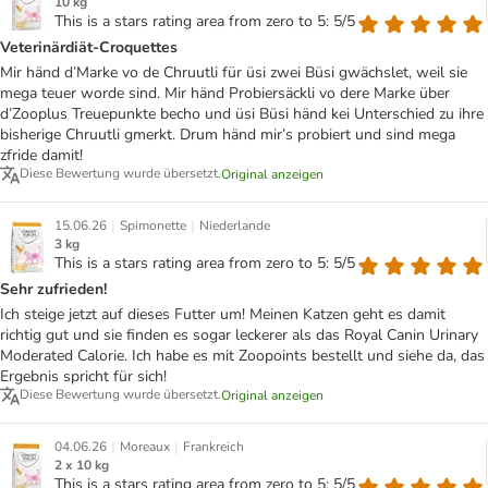
10 kg
This is a stars rating area from zero to 5: 5/5
Veterinärdiät-Croquettes
Mir händ d’Marke vo de Chruutli für üsi zwei Büsi gwächslet, weil sie
mega teuer worde sind. Mir händ Probiersäckli vo dere Marke über
d’Zooplus Treuepunkte becho und üsi Büsi händ kei Unterschied zu ihre
bisherige Chruutli gmerkt. Drum händ mir’s probiert und sind mega
zfride damit!
Diese Bewertung wurde übersetzt.
Original anzeigen
|
|
15.06.26
Spimonette
Niederlande
3 kg
This is a stars rating area from zero to 5: 5/5
Sehr zufrieden!
Ich steige jetzt auf dieses Futter um! Meinen Katzen geht es damit
richtig gut und sie finden es sogar leckerer als das Royal Canin Urinary
Moderated Calorie. Ich habe es mit Zoopoints bestellt und siehe da, das
Ergebnis spricht für sich!
Diese Bewertung wurde übersetzt.
Original anzeigen
|
|
04.06.26
Moreaux
Frankreich
2 x 10 kg
This is a stars rating area from zero to 5: 5/5