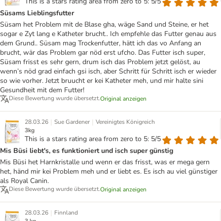
This is a stars rating area from zero to 5: 5/5
Süsams Lieblingsfutter
Süsam het Problem mit de Blase gha, wäge Sand und Steine, er het
sogar e Zyt lang e Katheter brucht.. Ich empfehle das Futter genau aus
dem Grund.. Süsam mag Trockenfutter, hätt ich das vo Anfang an
brucht, wär das Problem gar nöd erst ufcho. Das Futter isch super,
Süsam frisst es sehr gern, drum isch das Problem jetzt gelöst, au
wenn’s nöd grad einfach gsi isch, aber Schritt für Schritt isch er wieder
so wie vorher. Jetzt bruucht er kei Katheter meh, und mir halte sini
Gesundheit mit dem Futter!
Diese Bewertung wurde übersetzt.
Original anzeigen
|
|
28.03.26
Sue Gardener
Vereinigtes Königreich
3kg
This is a stars rating area from zero to 5: 5/5
Mis Büsi liebt's, es funktioniert und isch super günstig
Mis Büsi het Harnkristalle und wenn er das frisst, was er mega gern
het, händ mir kei Problem meh und er liebt es. Es isch au viel günstiger
als Royal Canin.
Diese Bewertung wurde übersetzt.
Original anzeigen
|
28.03.26
Finnland