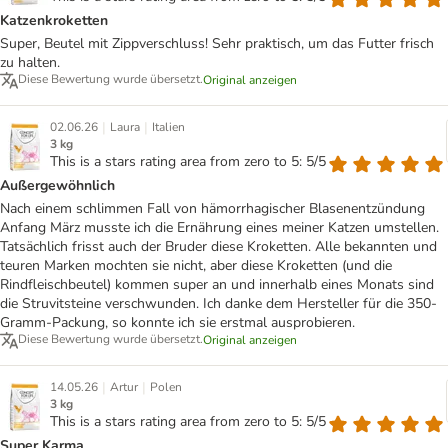
Katzenkroketten
Super, Beutel mit Zippverschluss! Sehr praktisch, um das Futter frisch
zu halten.
Diese Bewertung wurde übersetzt.
Original anzeigen
|
|
02.06.26
Laura
Italien
3 kg
This is a stars rating area from zero to 5: 5/5
Außergewöhnlich
Nach einem schlimmen Fall von hämorrhagischer Blasenentzündung
Anfang März musste ich die Ernährung eines meiner Katzen umstellen.
Tatsächlich frisst auch der Bruder diese Kroketten. Alle bekannten und
teuren Marken mochten sie nicht, aber diese Kroketten (und die
Rindfleischbeutel) kommen super an und innerhalb eines Monats sind
die Struvitsteine verschwunden. Ich danke dem Hersteller für die 350-
Gramm-Packung, so konnte ich sie erstmal ausprobieren.
Diese Bewertung wurde übersetzt.
Original anzeigen
|
|
14.05.26
Artur
Polen
3 kg
This is a stars rating area from zero to 5: 5/5
Super Karma