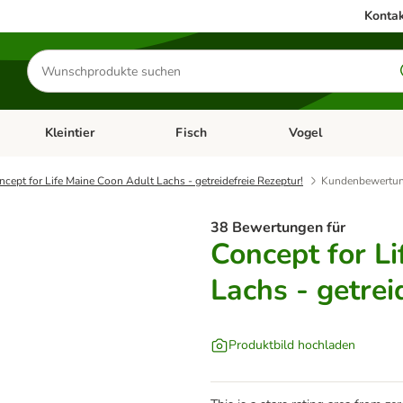
Kontak
Produkte
suchen
Kleintier
Fisch
Vogel
utter & Zubehör
Kategorie-Menü öffnen: Hundefutter & Zubehör
Kategorie-Menü öffnen: Kleintier
Kategorie-Menü öffnen
Ka
ncept for Life Maine Coon Adult Lachs - getreidefreie Rezeptur!
Kundenbewertu
38 Bewertungen für
Concept for L
Lachs - getrei
Produktbild hochladen