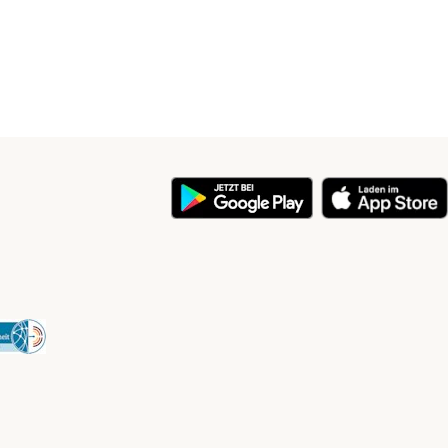
y
Security