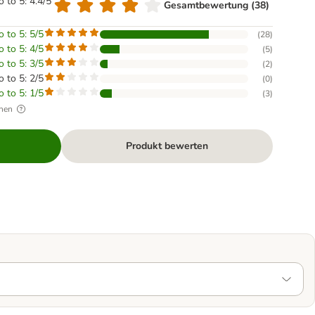
o to 5: 4.4/5
Gesamtbewertung (38)
o to 5: 5/5
(
28
)
o to 5: 4/5
(
5
)
o to 5: 3/5
(
2
)
o to 5: 2/5
(
0
)
o to 5: 1/5
(
3
)
hen
Produkt bewerten