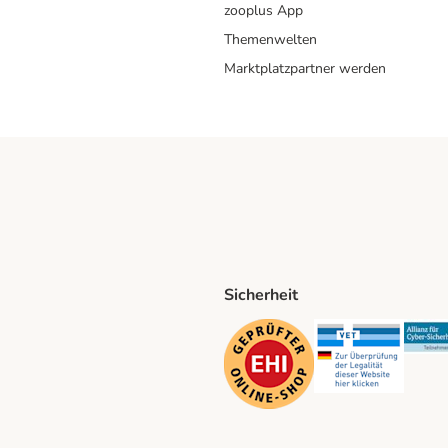
zooplus App
Themenwelten
Marktplatzpartner werden
Sicherheit
ping Method
D Shipping Method
Security
Securit