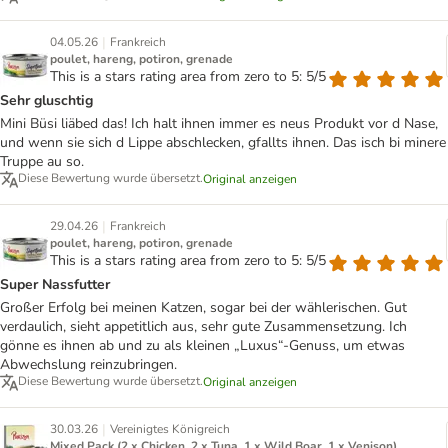
|
04.05.26
Frankreich
poulet, hareng, potiron, grenade
This is a stars rating area from zero to 5: 5/5
Sehr gluschtig
Mini Büsi liäbed das! Ich halt ihnen immer es neus Produkt vor d Nase,
und wenn sie sich d Lippe abschlecken, gfallts ihnen. Das isch bi minere
Truppe au so.
Diese Bewertung wurde übersetzt.
Original anzeigen
|
29.04.26
Frankreich
poulet, hareng, potiron, grenade
This is a stars rating area from zero to 5: 5/5
Super Nassfutter
Großer Erfolg bei meinen Katzen, sogar bei der wählerischen. Gut
verdaulich, sieht appetitlich aus, sehr gute Zusammensetzung. Ich
gönne es ihnen ab und zu als kleinen „Luxus“-Genuss, um etwas
Abwechslung reinzubringen.
Diese Bewertung wurde übersetzt.
Original anzeigen
|
30.03.26
Vereinigtes Königreich
Mixed Pack (2 x Chicken, 2 x Tuna, 1 x Wild Boar, 1 x Venison)