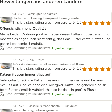
Bewertungen aus anderen Ländern
|
03.08.26
Vereinigtes Königreich
Chicken with Herring, Pumpkin & Pomegranate
This is a stars rating area from zero to 5: 5/5
Offensichtlich hohe Qualität
Meine beiden Wohnungskatzen haben dieses Futter gut vertragen und
mochten es sogar. Man sieht richtig, dass das Futter echte Zutaten und
ganze Lebensmittel enthält.
Diese Bewertung wurde übersetzt.
Original anzeigen
|
|
27.07.26
Ania
Polen
Tuńczyk z dorszem, słodkim ziemniakiem i jabłkiem
This is a stars rating area from zero to 5: 5/5
Katzen fressen immer alles auf
Sehr guter Snack, die Katzen fressen ihn immer gerne und bis zum
Schluss auf. Und ich habe eine Allergiker-Katze und generell sind sie
beim Futter ziemlich wählerisch, also ist das ein großes Plus :)
Diese Bewertung wurde übersetzt.
Original anzeigen
|
|
24.07.26
Passerieux Marie chantal
Frankreich
poulet, hareng, potiron, grenade