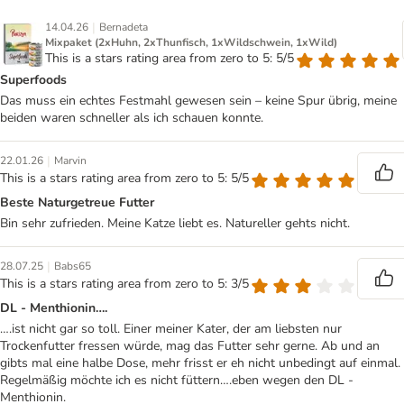
|
14.04.26
Bernadeta
Mixpaket (2xHuhn, 2xThunfisch, 1xWildschwein, 1xWild)
This is a stars rating area from zero to 5: 5/5
Superfoods
Das muss ein echtes Festmahl gewesen sein – keine Spur übrig, meine
beiden waren schneller als ich schauen konnte.
|
22.01.26
Marvin
This is a stars rating area from zero to 5: 5/5
Beste Naturgetreue Futter
Bin sehr zufrieden. Meine Katze liebt es. Natureller gehts nicht.
|
28.07.25
Babs65
This is a stars rating area from zero to 5: 3/5
DL - Menthionin….
….ist nicht gar so toll. Einer meiner Kater, der am liebsten nur
Trockenfutter fressen würde, mag das Futter sehr gerne. Ab und an
gibts mal eine halbe Dose, mehr frisst er eh nicht unbedingt auf einmal.
Regelmäßig möchte ich es nicht füttern….eben wegen den DL -
Menthionin.