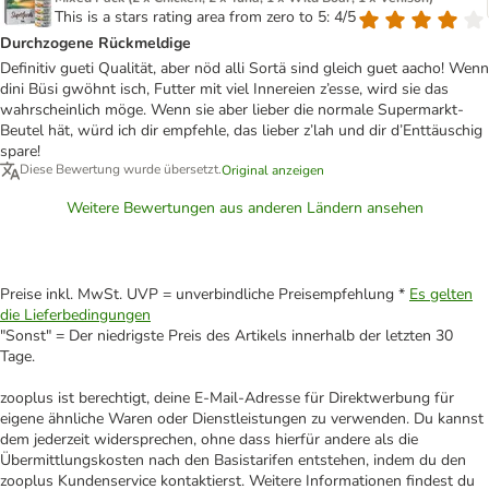
This is a stars rating area from zero to 5: 4/5
Durchzogene Rückmeldige
Definitiv gueti Qualität, aber nöd alli Sortä sind gleich guet aacho! Wenn
dini Büsi gwöhnt isch, Futter mit viel Innereien z’esse, wird sie das
wahrscheinlich möge. Wenn sie aber lieber die normale Supermarkt-
Beutel hät, würd ich dir empfehle, das lieber z’lah und dir d’Enttäuschig
spare!
Diese Bewertung wurde übersetzt.
Original anzeigen
Weitere Bewertungen aus anderen Ländern ansehen
Preise inkl. MwSt. UVP = unverbindliche Preisempfehlung *
Es gelten
die Lieferbedingungen
"Sonst" = Der niedrigste Preis des Artikels innerhalb der letzten 30
Tage.
zooplus ist berechtigt, deine E-Mail-Adresse für Direktwerbung für
eigene ähnliche Waren oder Dienstleistungen zu verwenden. Du kannst
dem jederzeit widersprechen, ohne dass hierfür andere als die
Übermittlungskosten nach den Basistarifen entstehen, indem du den
zooplus Kundenservice kontaktierst. Weitere Informationen findest du