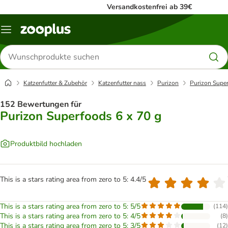
Versandkostenfrei ab 39€
Menü
Produkte
suchen
Katzenfutter & Zubehör
Katzenfutter nass
Purizon
Purizon Super
152 Bewertungen für
Purizon Superfoods 6 x 70 g
Produktbild hochladen
This is a stars rating area from zero to 5: 4.4/5
This is a stars rating area from zero to 5: 5/5
(
114
)
This is a stars rating area from zero to 5: 4/5
(
8
)
This is a stars rating area from zero to 5: 3/5
(
12
)