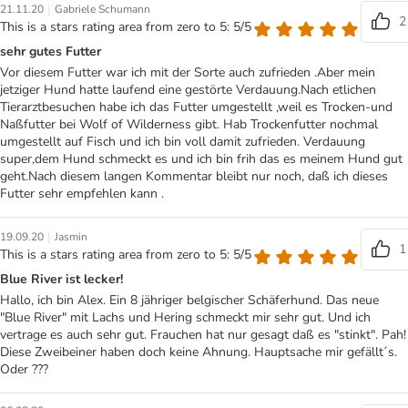
|
21.11.20
Gabriele Schumann
2
This is a stars rating area from zero to 5: 5/5
sehr gutes Futter
Vor diesem Futter war ich mit der Sorte auch zufrieden .Aber mein
jetziger Hund hatte laufend eine gestörte Verdauung.Nach etlichen
Tierarztbesuchen habe ich das Futter umgestellt ,weil es Trocken-und
Naßfutter bei Wolf of Wilderness gibt. Hab Trockenfutter nochmal
umgestellt auf Fisch und ich bin voll damit zufrieden. Verdauung
super,dem Hund schmeckt es und ich bin frih das es meinem Hund gut
geht.Nach diesem langen Kommentar bleibt nur noch, daß ich dieses
Futter sehr empfehlen kann .
|
19.09.20
Jasmin
1
This is a stars rating area from zero to 5: 5/5
Blue River ist lecker!
Hallo, ich bin Alex. Ein 8 jähriger belgischer Schäferhund. Das neue
"Blue River" mit Lachs und Hering schmeckt mir sehr gut. Und ich
vertrage es auch sehr gut. Frauchen hat nur gesagt daß es "stinkt". Pah!
Diese Zweibeiner haben doch keine Ahnung. Hauptsache mir gefällt´s.
Oder ???