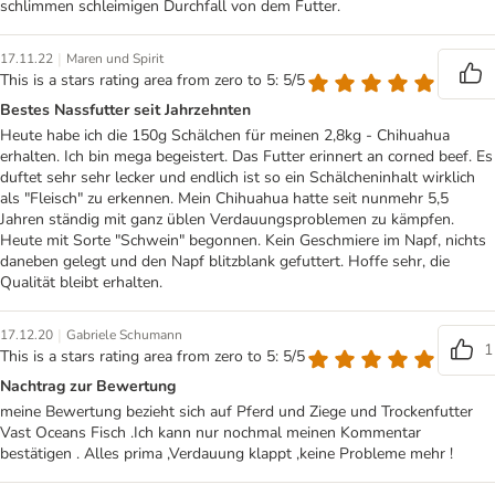
schlimmen schleimigen Durchfall von dem Futter.
|
17.11.22
Maren und Spirit
This is a stars rating area from zero to 5: 5/5
Bestes Nassfutter seit Jahrzehnten
Heute habe ich die 150g Schälchen für meinen 2,8kg - Chihuahua
erhalten. Ich bin mega begeistert. Das Futter erinnert an corned beef. Es
duftet sehr sehr lecker und endlich ist so ein Schälcheninhalt wirklich
als "Fleisch" zu erkennen. Mein Chihuahua hatte seit nunmehr 5,5
Jahren ständig mit ganz üblen Verdauungsproblemen zu kämpfen.
Heute mit Sorte "Schwein" begonnen. Kein Geschmiere im Napf, nichts
daneben gelegt und den Napf blitzblank gefuttert. Hoffe sehr, die
Qualität bleibt erhalten.
|
17.12.20
Gabriele Schumann
1
This is a stars rating area from zero to 5: 5/5
Nachtrag zur Bewertung
meine Bewertung bezieht sich auf Pferd und Ziege und Trockenfutter
Vast Oceans Fisch .Ich kann nur nochmal meinen Kommentar
bestätigen . Alles prima ,Verdauung klappt ,keine Probleme mehr !