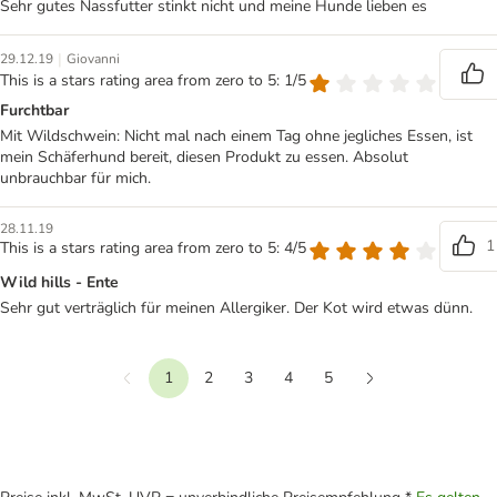
Sehr gutes Nassfutter stinkt nicht und meine Hunde lieben es
|
29.12.19
Giovanni
This is a stars rating area from zero to 5: 1/5
Furchtbar
Mit Wildschwein: Nicht mal nach einem Tag ohne jegliches Essen, ist
mein Schäferhund bereit, diesen Produkt zu essen. Absolut
unbrauchbar für mich.
28.11.19
1
This is a stars rating area from zero to 5: 4/5
Wild hills - Ente
Sehr gut verträglich für meinen Allergiker. Der Kot wird etwas dünn.
1
2
3
4
5
Vorherige
Weiter