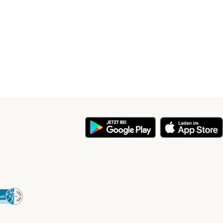
y
Security