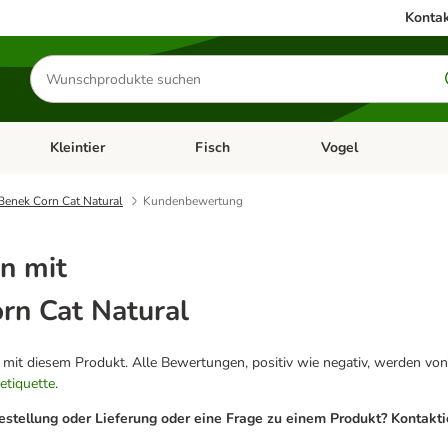
Kontak
Produkte
suchen
Kleintier
Fisch
Vogel
utter & Zubehör
Kategorie-Menü öffnen: Hundefutter & Zubehör
Kategorie-Menü öffnen: Kleintier
Kategorie-Menü öffnen
Ka
Benek Corn Cat Natural
Kundenbewertung
n mit
rn Cat Natural
g mit diesem Produkt. Alle Bewertungen, positiv wie negativ, werden von
etiquette
.
estellung oder Lieferung oder eine Frage zu einem Produkt? Kontakt