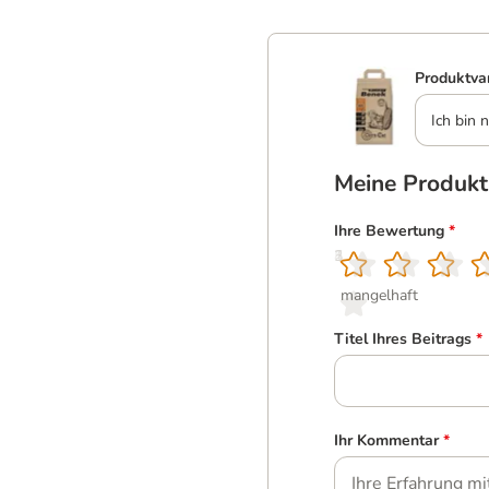
Produktva
Ich bin n
Meine Produk
Ihre Bewertung
*
1
2
3
4
5
mangelhaft
Titel Ihres Beitrags
*
Ihr Kommentar
*