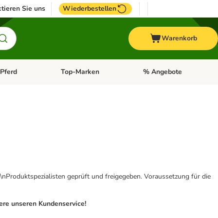
tieren Sie uns
Wiederbestellen
Warenkorb
Pferd
Top-Marken
% Angebote
: Fisch
tegorie-Menü öffnen: Vogel
Kategorie-Menü öffnen: Pferd
Kategorie-Menü öffnen: T
\nProduktspezialisten geprüft und freigegeben. Voraussetzung für die
iere unseren Kundenservice!