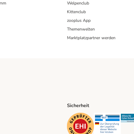
amm
Welpenclub
Kittenclub
zooplus App
Themenwelten
Marktplatzpartner werden
Sicherheit
ping Method
D Shipping Method
Security
Securit