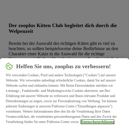
Der zooplus Kitten Club begleitet dich durch die
Welpenzeit
Bereits bei der Auswahl des richtigen Kitten gibt es viel zu
beachten, so sollten beispielsweise deine Bedürfnisse an den
Charakter einer Katze in die Auswahl für die richtige
Katzenrasse einfließen. Hast du dein neues Familienmitglied
gefunden, gilt es die passende Erstausstattung samt
Helfen Sie uns, zooplus zu verbessern!
Katzenklo zu kaufen, das richtige Katzenstreu und
Kratzbaum auszuwählen und das Bett an den richtigen Ort in
Wir verwenden Cookies, Pixel und andere Technologien (“Cookies”) auf unserer
der Wohnung zu stellen.
Webseite. Wir verwenden unbedingt erforderliche Cookies, damit Sie auf unserer
Webseite surfen und einkaufen können. Mit Ihrem Einverständnis möchten wir
Zudem musst du dich darüber informieren, welche Bürste
Leistungs-, Funktionelle- und Marketingzwecke-Cookies aktivieren, um Ihre
beispielsweise am besten für das Fell geeignet ist, wie man
Erfahrung mit unserer Webseite zu verbessern und Ihnen relevante Produkte und
als Kittenbesitzer in der Pubertät agiert und vieles mehr.
Dienstleistungen zu zeigen, sowie zur Personalisierung von Werbung. Sie können
jederzeit Änderungen in unserem Präferenz-Center (“Einstellungen anpassen”)
Unser zooplus Kitten Club, der Club für alle Katzeneltern mit
vornehmen. Weitere Informationen über den für die Verarbeitung Ihrer Daten
einem Kitten oder Katzenwelpen, unterstützt dich mit
Verantwortlichen, die verarbeiteten personenbezogenen Daten und den Zweck der
exklusiven Vorteilen und liefert alles Wissenswerte für das
Verarbeitung finden Sie unter Präferenz-Center sowie
Datenschutzerklärung
Zusammenleben mit deinem neuen Vierbeiner. Mit uns an