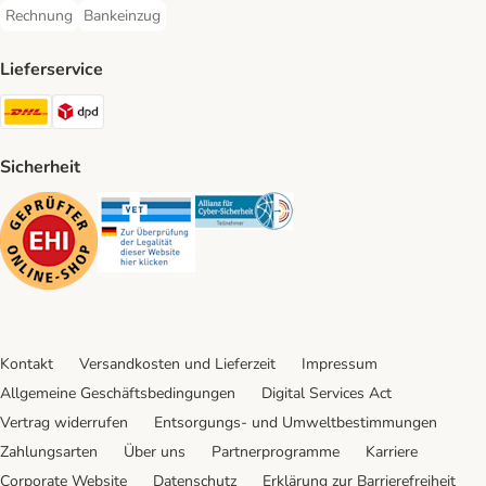
Rechnung
Bankeinzug
Rechnung Payment Method
Bankeinzug Payment Method
Lieferservice
DHL Shipping Method
DPD Shipping Method
Sicherheit
Security
Security
Security
Kontakt
Versandkosten und Lieferzeit
Impressum
Allgemeine Geschäftsbedingungen
Digital Services Act
Vertrag widerrufen
Entsorgungs- und Umweltbestimmungen
Zahlungsarten
Über uns
Partnerprogramme
Karriere
Corporate Website
Datenschutz
Erklärung zur Barrierefreiheit