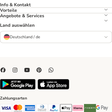
Info & Kontakt
Vorteile
Angebote & Services
Land auswählen
Deutschland / de
Zahlungsarten
Visa Payment Method
Mastercard Payment Method
American Express Payment Method
Diners Club Payment Method
PayPal Payment Method
Apple Pay Payment Method
Klarna Payment Method
Riverty Payment 
Google P