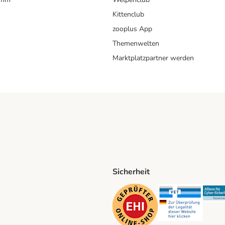
Kittenclub
zooplus App
Themenwelten
Marktplatzpartner werden
Sicherheit
ping Method
D Shipping Method
Security
Securit