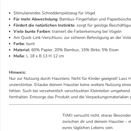
Stimulierendes Schredderspielzeug für Vögel
Für mehr Abwechslung
: Bambus-Fingerfallen und Papierbüsch
Fördert die natürlichen Instinkte
: sorgt für geistige Beschäftig
Viele bunte Farben
: trainiert die Farberkennung bei Vögeln
Am Quick-Link-Verschluss: zur sicheren Befestigung an der Voli
Farbe
: bunt
Material
: 60% Papier, 20% Bambus, 15% Birke, 5% Eisen
Maße
: L 18 x B 13 H 12 cm
Hinweis:
Nur zur Nutzung durch Haustiere. Nicht für Kinder geeignet! Lass H
unzerstörbar. Erlaube deinem Haustier keine weitere Nutzung eines
fehlen. Such bei versehentlich verschluckten Kleinteilen umgehen
fernhalten. Entsorge das Produkt und die Verpackungsmaterialie
___________________________________________________________
TIAKI versucht nicht, etwas Besondere
zwischen dir und deinem Haustier – et
eures täglichen Lebens sein.