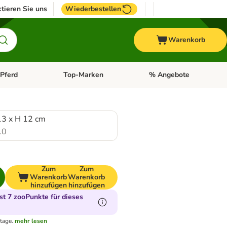
tieren Sie uns
Wiederbestellen
Warenkorb
Pferd
Top-Marken
% Angebote
: Fisch
tegorie-Menü öffnen: Vogel
Kategorie-Menü öffnen: Pferd
Kategorie-Menü öffnen: T
13 x H 12 cm
.0
Zum
Zum
Warenkorb
Warenkorb
hinzufügen
hinzufügen
t 7 zooPunkte für dieses
tage.
mehr lesen