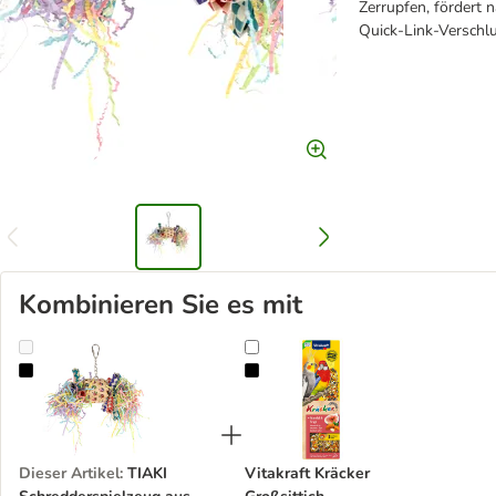
Zerrupfen, fördert n
Quick-Link-Verschl
Kombinieren Sie es mit
TIAKI Schredderspielzeug aus Bambus und Papier
Vitakraft Kräcker Großsittich
Dieser Artikel
:
TIAKI
Vitakraft Kräcker