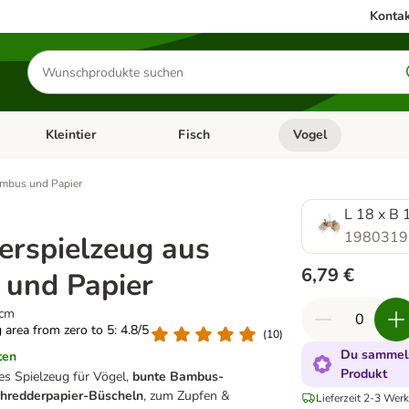
Kontak
Produkte
suchen
Kleintier
Fisch
Vogel
utter & Zubehör
Kategorie-Menü öffnen: Hundefutter & Zubehör
Kategorie-Menü öffnen: Kleintier
Kategorie-Menü öffnen
Ka
ambus und Papier
L 18 x B 
1980319
erspielzeug aus
6,79 €
und Papier
 cm
g area from zero to 5: 4.8/5
(
10
)
Du sammels
ten
Produkt
s Spielzeug für Vögel,
bunte Bambus-
chredderpapier-Büscheln
, zum Zupfen &
Lieferzeit 2-3 Werk