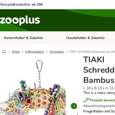
Versandkostenfrei ab 39€
Katzenfutter & Zubehör
Hundefutter & Zubehör
Kategorie-Menü öffnen: Katzenf
Vogel
Käfigzubehör
Schaukeln
TIAKI Schredderspielzeug aus B
TIAKI
Schredd
Bambus 
L 18 x B 13 x H 12
This is a stars ratin
Produkt bewer
Abwechslungsreiche
Fingerfallen mit S