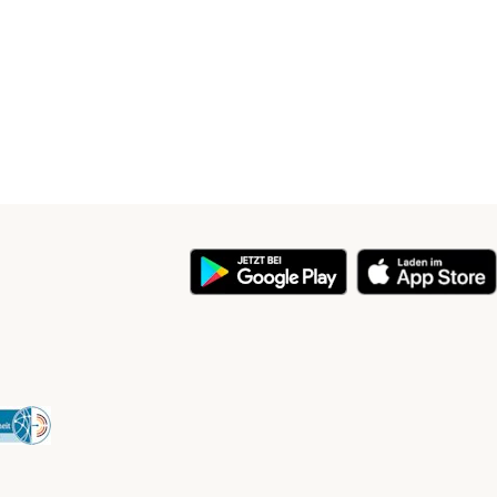
y
Security