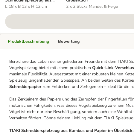
Schredderspielzeug aus
Großsittich
Bambus und Papier
L 18 x B 13 x H 12 cm
2 x 2 Sticks Mandel & Feige
Produktbeschreibung
Bewertung
Bereichere das Leben deiner gefiederten Freunde mit dem TIAKI S
Vogelspielzeug bietet mit einem praktischen
Quick-Link-Verschlus
maximale Flexibilität. Ausgestattet mit einer robusten kleinen Kett
Spielzeug langanhaltenden Spielspaß. An beiden Seiten des Korbe
Schredderpapier
zum Entdecken und Zerlegen ein – ideal für die na
Das Zerkleinern des Papiers und das Zerrupfen der Fingerfallen för
motorischen Fähigkeiten, was dieses Vogelspielzeug zu einem Muss
Vögel ist nicht nur eine Beschäftigung, sondern auch eine Wohltat 
Verhalten fördert. Gönne deinem Liebling mit dem TIAKI Spielzeug f
TIAKI Schredderspielzeug aus Bambus und Papier im Überblick: