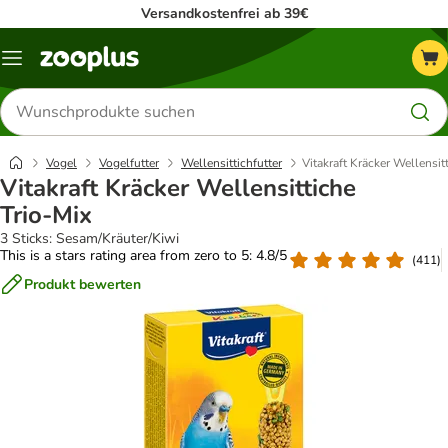
Versandkostenfrei ab 39€
Menü
Produkte
suchen
Vogel
Vogelfutter
Wellensittichfutter
Vitakraft Kräcker Wellensit
Vitakraft Kräcker Wellensittiche
Trio-Mix
3 Sticks: Sesam/Kräuter/Kiwi
This is a stars rating area from zero to 5: 4.8/5
(
411
)
Produkt bewerten