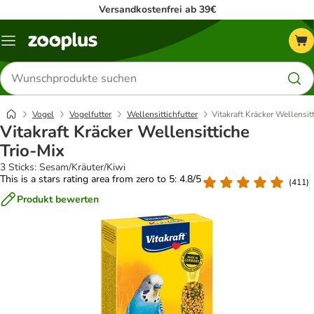
Versandkostenfrei ab 39€
Menü
Produkte
suchen
Vogel
Vogelfutter
Wellensittichfutter
Vitakraft Kräcker Wellensit
Vitakraft Kräcker Wellensittiche
Trio-Mix
3 Sticks: Sesam/Kräuter/Kiwi
This is a stars rating area from zero to 5: 4.8/5
(
411
)
Produkt bewerten