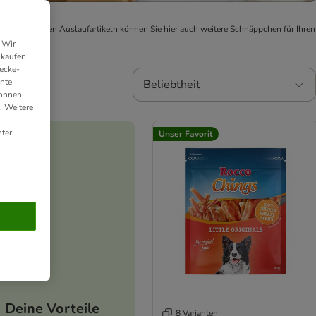
nt sich - Neben Auslaufartikeln können Sie hier auch weitere Schnäppchen für Ihren
 Wir
nkaufen
ecke-
ante
Beliebtheit
können
. Weitere
ter
Unser Favorit
Deine Vorteile
8 Varianten