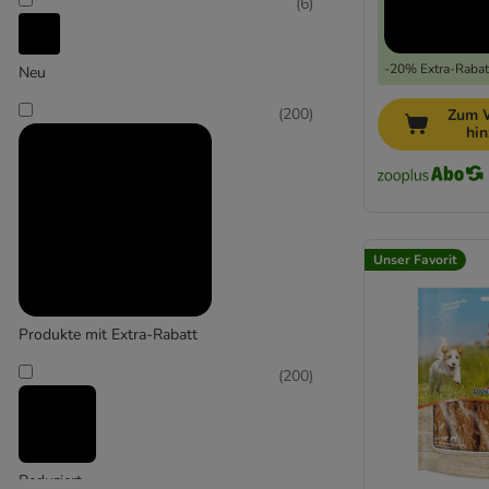
(
6
)
-20% Extra-Rabatt
Neu
Affinity Ultima
(
200
)
Zum 
(
1
)
hi
AniForte
Unser Favorit
(
6
)
Produkte mit Extra-Rabatt
(
200
)
Animonda
Reduziert