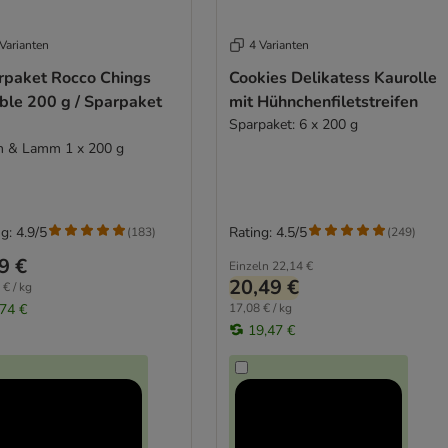
Varianten
4 Varianten
rpaket Rocco Chings
Cookies Delikatess Kaurolle
ble 200 g / Sparpaket
mit Hühnchenfiletstreifen
Sparpaket: 6 x 200 g
 & Lamm 1 x 200 g
g: 4.9/5
Rating: 4.5/5
(
183
)
(
249
)
9 €
Einzeln
22,14 €
20,49 €
 € / kg
,74 €
17,08 € / kg
19,47 €