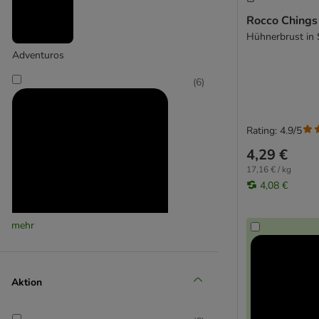
Rocco Chings 
Hühnerbrust in S
Adventuros
(
6
)
Rating: 4.9/5
4,29 €
17,16 € / kg
4,08 €
mehr
Affinity Advance Veterinary Diets
Aktion
(
3
)