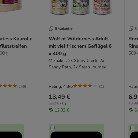
6 Varianten
3 
atess Kaurolle
Wolf of Wilderness Adult -
Roc
iletstreifen
mit viel frischem Geflügel 6
Rin
200 g
x 400 g
500 
Mixpaket: 2x Stony Creek, 2x
Sandy Path, 2x Steep Journey
Rating: 4.3/5
Ratin
(
249
)
(
31
)
13,49 €
6,9
5,62 € / kg
13,98
12,82 €
6