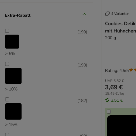
(
229
)
4 Varianten
Extra-Rabatt
Cookies Delik
mit Hühnchenf
(
199
)
200 g
Unser Favorit
> 5%
(
193
)
Rating: 4.5/5
UVP
5,82 €
3,69 €
> 10%
18,45 € / kg
3,51 €
(
182
)
> 15%