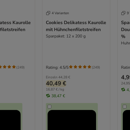
4 Varianten
9 
atess Kaurolle
Cookies Delikatess Kaurolle
Spa
iletstreifen
mit Hühnchenfiletstreifen
Dou
Sparpaket: 12 x 200 g
%
Huhn
Rating: 4.5/5
Ratin
(
249
)
(
249
)
4,9
Einzeln
44,28 €
40,49 €
24,95
16,87 € / kg
4
38,47 €