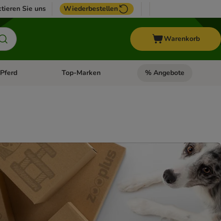
tieren Sie uns
Wiederbestellen
Warenkorb
Pferd
Top-Marken
% Angebote
: Fisch
tegorie-Menü öffnen: Vogel
Kategorie-Menü öffnen: Pferd
Kategorie-Menü öffnen: T