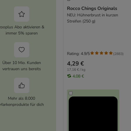
Rocco Chings Originals
NEU: Hühnerbrust in kurzen
Streifen (250 g)
zooplus Abo aktivieren &
immer 5% sparen
Rating: 4.9/5
(
2883
)
4,29 €
Über 10 Mio. Kunden
vertrauen uns bereits
17,16 € / kg
4,08 €
Mehr als 8.000
Markenprodukte für dich