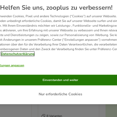
Helfen Sie uns, zooplus zu verbessern!
Platz, egal ob Hundehütte, Leine oder Spielzeug - alles muss raus!
Schnell sein loh
entdecken. 🐾
rwenden Cookies, Pixel und andere Technologien (“Cookies”) auf unserer Webseite.
den unbedingt erforderliche Cookies, damit Sie auf unserer Webseite surfen und ei
. Mit Ihrem Einverständnis möchten wir Leistungs-, Funktionelle- und Marketingzw
s aktivieren, um Ihre Erfahrung mit unserer Webseite zu verbessern und Ihnen relev
Produkte
te und Dienstleistungen zu zeigen, sowie zur Personalisierung von Werbung. Sie 
eit Änderungen in unserem Präferenz-Center (“Einstellungen anpassen”) vornehmen
ve been changed
ationen über den für die Verarbeitung Ihrer Daten Verantwortlichen, die verarbeiteten
enbezogenen Daten und den Zweck der Verarbeitung finden Sie unter Präferenz-Cen
Unser Favorit
Datenschutzerklärung
llungen anpassen
Einverstanden und weiter
Nur erforderliche Cookies
8 Varianten