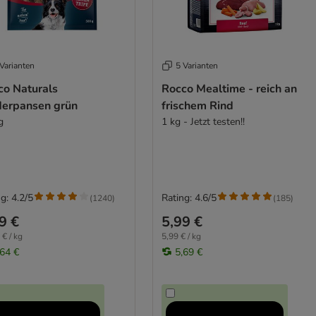
Varianten
5 Varianten
co Naturals
Rocco Mealtime - reich an
derpansen grün
frischem Rind
g
1 kg - Jetzt testen!!
g: 4.2/5
Rating: 4.6/5
(
1240
)
(
185
)
9 €
5,99 €
 € / kg
5,99 € / kg
,64 €
5,69 €