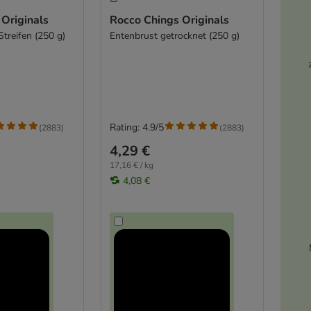
Originals
Rocco Chings Originals
treifen (250 g)
Entenbrust getrocknet (250 g)
Rating: 4.9/5
(
2883
)
(
2883
)
4,29 €
17,16 € / kg
4,08 €