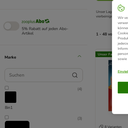
Unser Lager braucht 
vierbeinigen Freund 
Wir ve
verwen
können
5% Rabatt auf jeden Abo-
Artikel
Cookie
1 - 48 von 1438 
Produk
jederz
product items ha
Inform
person
Unser Favorit
Marke
sowie
Suchen
Einste
(
4
)
8in1
(
3
)
8 Varianten