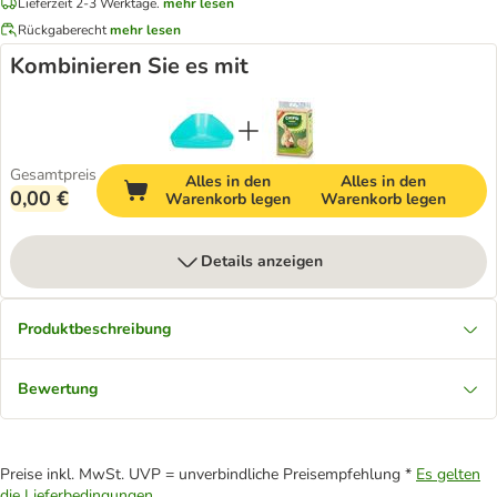
Lieferzeit 2-3 Werktage.
mehr lesen
Rückgaberecht
mehr lesen
Kombinieren Sie es mit
Gesamtpreis
Alles in den
Alles in den
0,00 €
Warenkorb legen
Warenkorb legen
Details anzeigen
Produktbeschreibung
Bewertung
Preise inkl. MwSt. UVP = unverbindliche Preisempfehlung *
Es gelten
die Lieferbedingungen