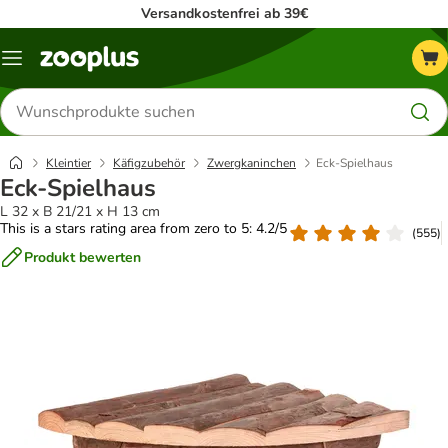
Versandkostenfrei ab 39€
Menü
Produkte
suchen
Kleintier
Käfigzubehör
Zwergkaninchen
Eck-Spielhaus
Eck-Spielhaus
L 32 x B 21/21 x H 13 cm
This is a stars rating area from zero to 5: 4.2/5
(
555
)
Produkt bewerten