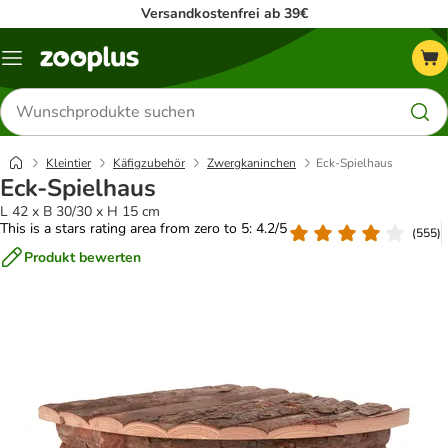
Versandkostenfrei ab 39€
Menü
Produkte
suchen
Kleintier
Käfigzubehör
Zwergkaninchen
Eck-Spielhaus
Eck-Spielhaus
L 42 x B 30/30 x H 15 cm
This is a stars rating area from zero to 5: 4.2/5
(
555
)
Produkt bewerten