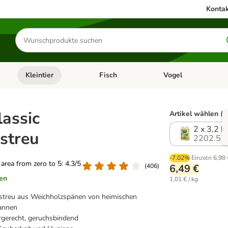
Kontak
Produkte
suchen
Kleintier
Fisch
Vogel
utter & Zubehör
Kategorie-Menü öffnen: Hundefutter & Zubehör
Kategorie-Menü öffnen: Kleintier
Kategorie-Menü öffnen
Ka
lassic
Artikel wählen (3
2 x 3,2 k
streu
2202.5
-7.02%
Einzeln
6,98 
g area from zero to 5: 4.3/5
(
406
)
6,49 €
en
1,01 € / kg
nstreu aus Weichholzspänen von heimischen
annen
ergerecht, geruchsbindend