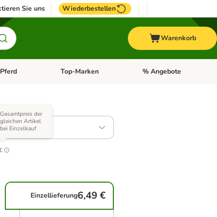
tieren Sie uns
Wiederbestellen
Warenkorb
Pferd
Top-Marken
% Angebote
: Fisch
tegorie-Menü öffnen: Vogel
Kategorie-Menü öffnen: Pferd
Kategorie-Menü öffnen: T
 Varianten)
Gesamtpreis der
gleichen Artikel
g
bei Einzelkauf
€
6,49 €
Einzellieferung