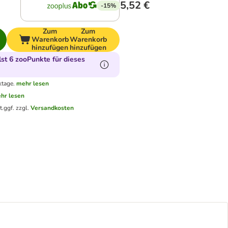
5,52 €
-15%
Zum
Zum
Warenkorb
Warenkorb
hinzufügen
hinzufügen
t 6 zooPunkte für dieses
ktage.
mehr lesen
hr lesen
t.
ggf. zzgl.
Versandkosten