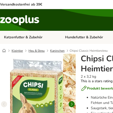
Versandkostenfrei ab 39€
Katzenfutter & Zubehör
Hundefutter & Zubehör
Kategorie-Menü öffnen: Katzenf
Kleintier
Heu & Streu
Kaninchen
Chipsi Classic Heimtierstreu
Chipsi C
Heimtier
2 x 3,2 kg
This is a stars ratin
Produkt bewert
Natürliche Ei
Fichten und T
Saugstark, ti