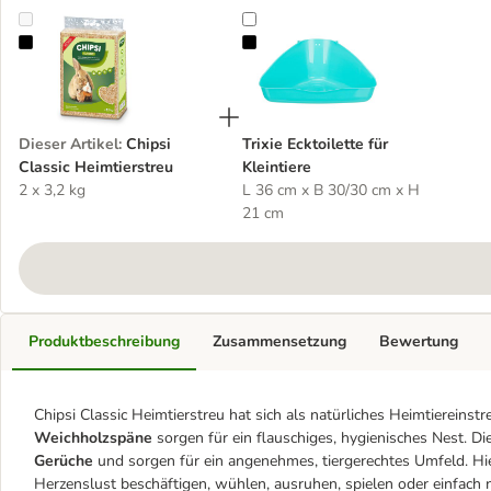
Chipsi Classic Heimtierstreu
Trixie Ecktoilette für Kleintiere
Dieser Artikel
:
Chipsi
Trixie Ecktoilette für
Classic Heimtierstreu
Kleintiere
2 x 3,2 kg
L 36 cm x B 30/30 cm x H
21 cm
Produktbeschreibung
Zusammensetzung
Bewertung
Chipsi Classic Heimtierstreu hat sich als natürliches Heimtiereinst
Weichholzspäne
sorgen für ein flauschiges, hygienisches Nest. 
Gerüche
und sorgen für ein angenehmes, tiergerechtes Umfeld. Hie
Herzenslust beschäftigen, wühlen, ausruhen, spielen oder einfach