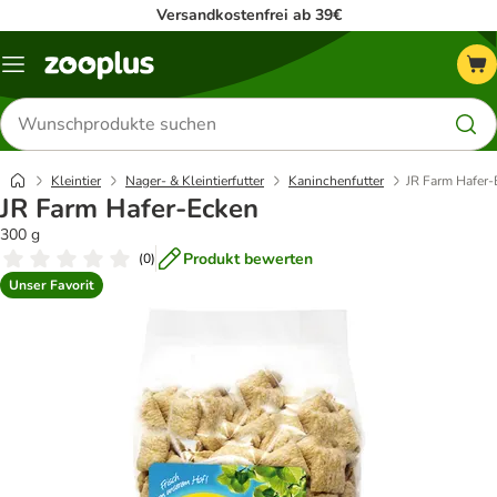
Versandkostenfrei ab 39€
Menü
Produkte
suchen
Kleintier
Nager- & Kleintierfutter
Kaninchenfutter
JR Farm Hafer-
JR Farm Hafer-Ecken
300 g
Produkt bewerten
(
0
)
Unser Favorit