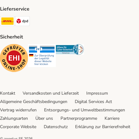
Lieferservice
DHL Shipping Method
DPD Shipping Method
Sicherheit
Security
Security
Security
Kontakt
Versandkosten und Lieferzeit
Impressum
Allgemeine Geschäftsbedingungen
Digital Services Act
Vertrag widerrufen
Entsorgungs- und Umweltbestimmungen
Zahlungsarten
Über uns
Partnerprogramme
Karriere
Corporate Website
Datenschutz
Erklärung zur Barrierefreiheit
© zooplus SE
2026