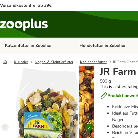
Versandkostenfrei ab 39€
Katzenfutter & Zubehör
Hundefutter & Zubehör
Kategorie-Menü öffnen: Katzenf
Kleintier
Nager- & Kleintierfutter
Kaninchenfutter
JR Farm Obst-S
JR Farm
500 g
This is a stars ratin
Produkt bewer
Exklusive Mi
Ideal als Fu
Nager
Besonders le
Reich an Vit