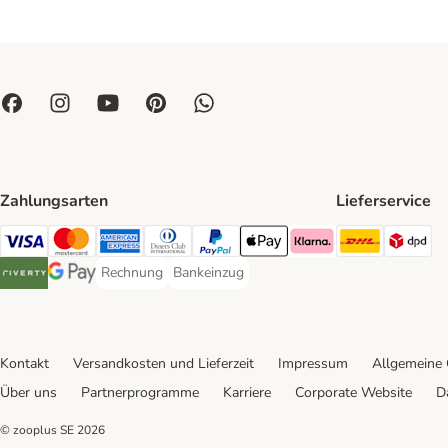
Zahlungsarten
Lieferservice
DHL Ship
DP
Visa Payment Method
Mastercard Payment Method
American Express Payment Method
Diners Club Payment Method
PayPal Payment Method
Apple Pay Payment Method
Klarna Payment Method
Rechnung
Bankeinzug
Rechnung Payment Method
Bankeinzug Payment Method
Riverty Payment Method
Google Pay Payment Method
Kontakt
Versandkosten und Lieferzeit
Impressum
Allgemeine
Über uns
Partnerprogramme
Karriere
Corporate Website
D
© zooplus SE
2026