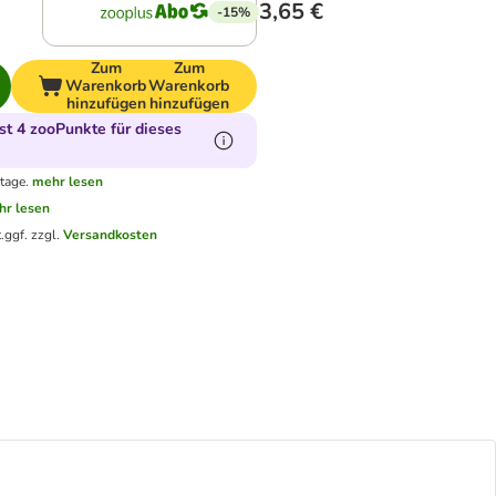
3,65 €
-15%
Zum
Zum
Warenkorb
Warenkorb
hinzufügen
hinzufügen
t 4 zooPunkte für dieses
tage.
mehr lesen
hr lesen
.
ggf. zzgl.
Versandkosten