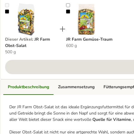
JR Farm Obst-Salat
JR Farm Gemüse-Traum
Dieser Artikel
:
JR Farm
JR Farm Gemüse-Traum
Obst-Salat
600 g
500 g
Produktbeschreibung
Zusammensetzung
Fütterungsemp
Der JR Farm Obst-Salat ist das ideale Ergänzungsfuttermittel für 
und Getreide bringt die Sonne in den Napf und sorgt für eine abw
aller Welt bietet dieser Snack eine wertvolle
Quelle für Vitamine
,
Dieser Obst-Salat ist nicht nur eine artgerechte Wahl, sondern au