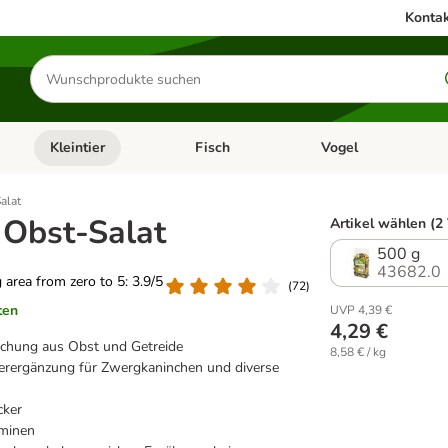
Kontak
Produkte
suchen
Kleintier
Fisch
Vogel
utter & Zubehör
Kategorie-Menü öffnen: Hundefutter & Zubehör
Kategorie-Menü öffnen: Kleintier
Kategorie-Menü öffnen
Ka
alat
 Obst-Salat
Artikel wählen (2
500 g
43682.0
g area from zero to 5: 3.9/5
(
72
)
ten
UVP 4,39 €
4,29 €
schung aus Obst und Getreide
8,58 € / kg
tterergänzung für Zwergkaninchen und diverse
cker
aminen