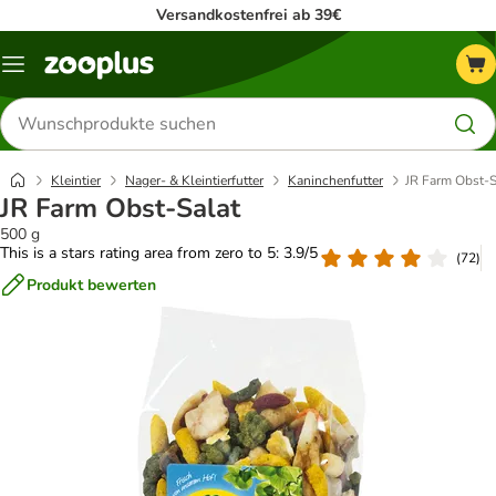
Versandkostenfrei ab 39€
Menü
Produkte
suchen
Kleintier
Nager- & Kleintierfutter
Kaninchenfutter
JR Farm Obst-S
JR Farm Obst-Salat
500 g
This is a stars rating area from zero to 5: 3.9/5
(
72
)
Produkt bewerten