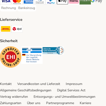
Visa Payment Method
Mastercard Payment Method
American Express Payment Method
Diners Club Payment Method
PayPal Payment Method
Apple Pay Payment Method
Klarna Payment Method
Riverty Payment 
Google P
Rechnung
Bankeinzug
Rechnung Payment Method
Bankeinzug Payment Method
Lieferservice
DHL Shipping Method
DPD Shipping Method
Sicherheit
Security
Security
Security
Kontakt
Versandkosten und Lieferzeit
Impressum
Allgemeine Geschäftsbedingungen
Digital Services Act
Vertrag widerrufen
Entsorgungs- und Umweltbestimmungen
Zahlungsarten
Über uns
Partnerprogramme
Karriere