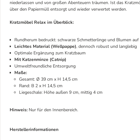
niederlassen und von großen Abenteuern träumen. Ist das Kratzmö
über den Papiermüll entsorgt und wieder verwertet werden.
Kratzmöbel Relax im Überblick:
Rundherum bedruckt: schwarze Schmetterlinge und Blumen au
Leichtes Material (Wellpappe)
, dennoch robust und langlebig
Optimale Ergänzung zum Kratzbaum
Mit Katzenminze (Catnip)
Umweltfreundliche Entsorgung
Maße:
Gesamt: Ø 39 cm x H 14,5 cm
Rand: B 2 x H 14,5 cm
Liegeschale: Höhe außen 9 cm, mittig 4 cm
Hinweis:
Nur für den Innenbereich.
Herstellerinformationen