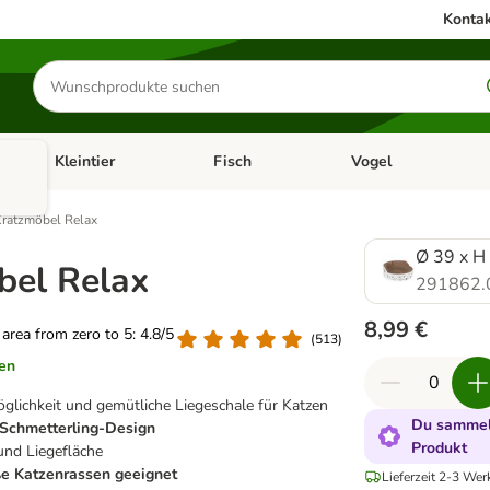
Kontak
Produkte
suchen
Kleintier
Fisch
Vogel
utter & Zubehör
Kategorie-Menü öffnen: Hundefutter & Zubehör
Kategorie-Menü öffnen: Kleintier
Kategorie-Menü öffnen
Ka
ratzmöbel Relax
Ø 39 x H
bel Relax
291862.
8,99 €
g area from zero to 5: 4.8/5
(
513
)
en
öglichkeit und gemütliche Liegeschale für Katzen
Du sammels
Schmetterling-Design
Produkt
und Liegefläche
ße Katzenrassen geeignet
Lieferzeit 2-3 Wer