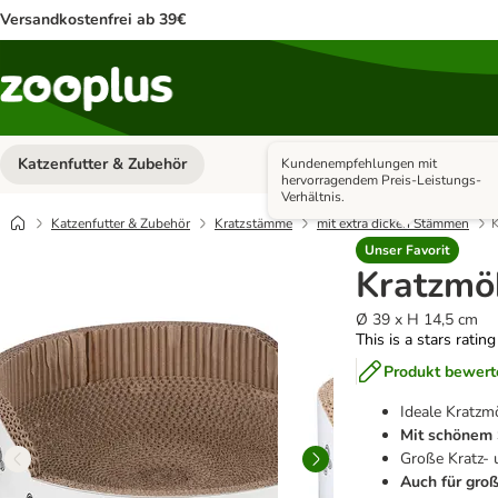
Versandkostenfrei ab 39€
Katzenfutter & Zubehör
Hundefutter & Zubehör
Kundenempfehlungen mit
Kategorie-Menü öffnen: Katzenf
hervorragendem Preis-Leistungs-
Verhältnis.
Katzenfutter & Zubehör
Kratzstämme
mit extra dicken Stämmen
K
Unser Favorit
Kratzmö
Ø 39 x H 14,5 cm
This is a stars ratin
Produkt bewert
Ideale Kratzm
Mit schönem 
Große Kratz- 
Auch für gro