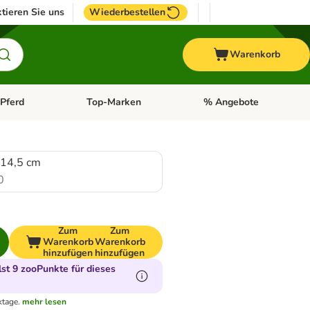
tieren Sie uns
Wiederbestellen
Warenkorb
Pferd
Top-Marken
% Angebote
: Fisch
tegorie-Menü öffnen: Vogel
Kategorie-Menü öffnen: Pferd
Kategorie-Menü öffnen: T
 14,5 cm
0
Zum
Zum
Warenkorb
Warenkorb
hinzufügen
hinzufügen
t 9 zooPunkte für dieses
ktage.
mehr lesen