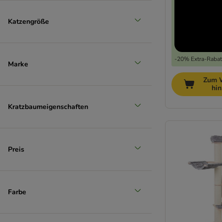
(
8
)
Katzengröße
> 35%
-20% Extra-Rabatt
(
3
)
Marke
Zum 
hi
> 50%
Kratzbaumeigenschaften
Preis
Farbe