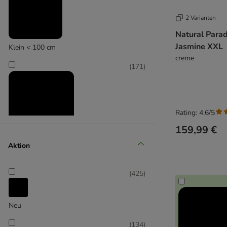
2 Varianten
Natural Parad
Jasmine XXL
Klein < 100 cm
creme
(
171
)
Rating: 4.6/5
159,99 €
Mittel 100-160 cm
Aktion
(
425
)
Neu
(
134
)