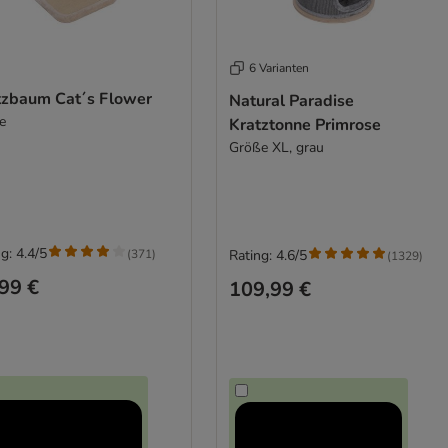
6 Varianten
tzbaum Cat´s Flower
Natural Paradise
e
Kratztonne Primrose
Größe XL, grau
g: 4.4/5
(
371
)
Rating: 4.6/5
(
1329
)
99 €
109,99 €