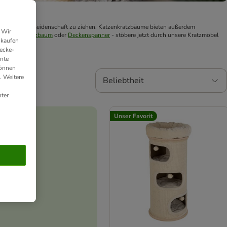
Möbel in Mitleidenschaft zu ziehen. Katzenkratzbäume bieten außerdem 
 Wir
 ob 
XXL Kratzbaum
 oder 
Deckenspanner
 - stöbere jetzt durch unsere Kratzmöbel 
nkaufen
ecke-
ante
können
. Weitere
Beliebtheit
ter
Unser Favorit