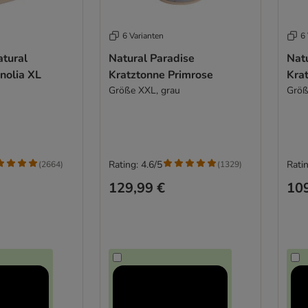
6 Varianten
6 
tural
Natural Paradise
Nat
nolia XL
Kratztonne Primrose
Kra
Größe XXL, grau
Größ
Rating: 4.6/5
Ratin
(
2664
)
(
1329
)
129,99 €
109