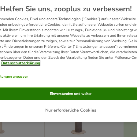
Helfen Sie uns, zooplus zu verbessern!
icht es deiner Katze, ihrem natürlichen 
Kratz-Bedürfnis
 nachzugehen, ohne deine 
rwenden Cookies, Pixel und andere Technologien (“Cookies”) auf unserer Webseite.
pielen 
sowie 
Klettern 
und sind ein erhöhter 
Rückzugsort 
mit super Ausblick. Egal
den unbedingt erforderliche Cookies, damit Sie auf unserer Webseite surfen und ei
ten Kratzbaum für deine Katze!
. Mit Ihrem Einverständnis möchten wir Leistungs-, Funktionelle- und Marketingzw
s aktivieren, um Ihre Erfahrung mit unserer Webseite zu verbessern und Ihnen relev
te und Dienstleistungen zu zeigen, sowie zur Personalisierung von Werbung. Sie 
eit Änderungen in unserem Präferenz-Center (“Einstellungen anpassen”) vornehmen
rodukte
ationen über den für die Verarbeitung Ihrer Daten Verantwortlichen, die verarbeiteten
enbezogenen Daten und den Zweck der Verarbeitung finden Sie unter Präferenz-Cen
ve been changed
Datenschutzerklärung
llungen anpassen
Einverstanden und weiter
Nur erforderliche Cookies