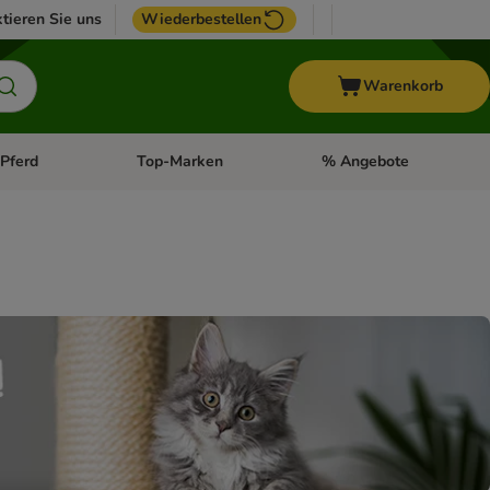
tieren Sie uns
Wiederbestellen
Warenkorb
Pferd
Top-Marken
% Angebote
: Fisch
tegorie-Menü öffnen: Vogel
Kategorie-Menü öffnen: Pferd
Kategorie-Menü öffnen: T