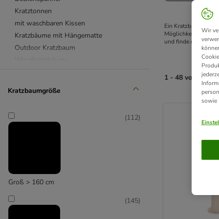
Kratztonnen
mit waschbaren Kissen
Ein Kratzbaum ermögl
Wir ve
Möglichkeiten zum 
S
Kratzbäume mit Hängematte
verwen
und finde den perfek
Outdoor Kratzbaum
können
Cookie
Wandkratzbäume
Produk
Kratzbäume für Kitten
jederz
1 - 48 von 676 P
Inform
für große Katzen
Kratzbaumgröße
person
Naturkratzbäume aus Holz
product items ha
sowie
Banana Leaf Katzenbaum
(
112
)
Designed by Lotte Kratzbäume
Einste
Natural Paradise Kollektion
Trixie Kratzbäume
Groß > 160 cm
(
145
)