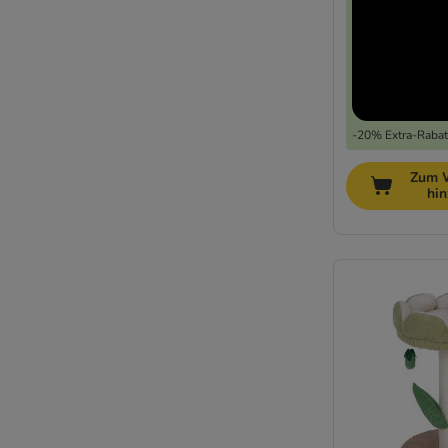
-20% Extra-Rabatt
Zum 
hi