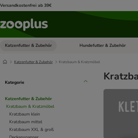
Versandkostenfrei ab 39€
Katzenfutter & Zubehör
Hundefutter & Zubehör
Kategorie-Menü öffnen: Katzenf
Katzenfutter & Zubehör
Kratzbaum & Kratzmöbel
Kratzb
Kategorie
Katzenfutter & Zubehör
Kratzbaum & Kratzmöbel
Kratzbaum klein
Kratzbaum mittel
Kratzbaum XXL & groß
Deckenspanner