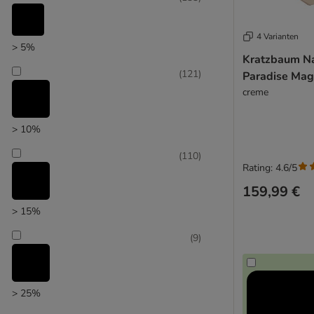
Unser Favorit
4 Varianten
> 5%
Kratzbaum Na
(
121
)
Paradise Mag
creme
> 10%
(
110
)
Rating: 4.6/5
159,99 €
> 15%
(
9
)
> 25%