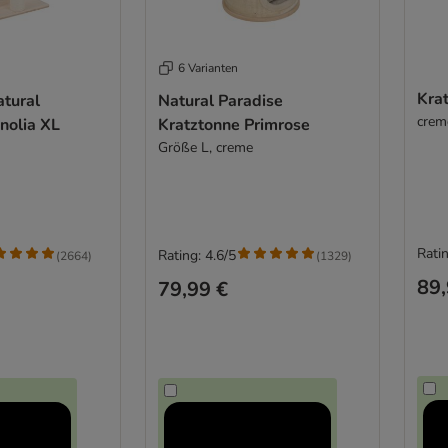
6 Varianten
Kra
tural
Natural Paradise
crem
nolia XL
Kratztonne Primrose
Größe L, creme
Ratin
Rating: 4.6/5
(
2664
)
(
1329
)
89,
79,99 €