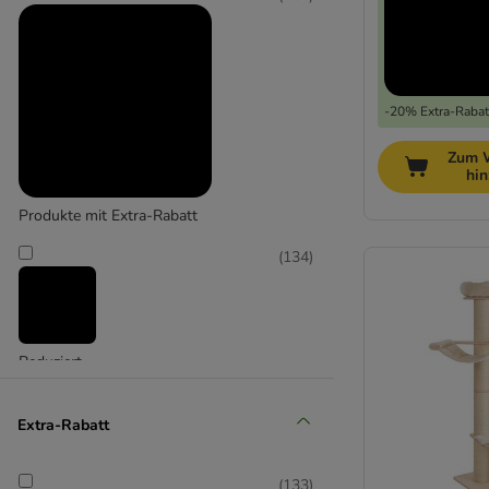
-20% Extra-Rabatt
Zum 
hi
Produkte mit Extra-Rabatt
(
134
)
Reduziert
(
21
)
Extra-Rabatt
(
133
)