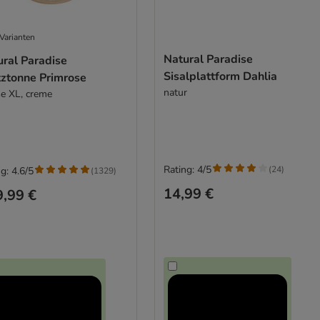
Varianten
Natural Paradise
ural Paradise
Sisalplattform Dahlia
tztonne Primrose
natur
e XL, creme
Rating: 4/5
(
24
)
g: 4.6/5
(
1329
)
14,99 €
,99 €